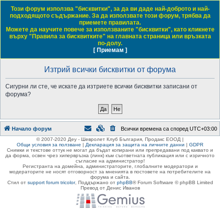
Този форум използва "бисквитки", за да ви даде най-доброто и най-
Daewoo & Chevrolet Club Bulgaria
подходящото съдържание. За да използвате този форум, трябва да
приемете правилата.
ЧЗВ
Правила на форума
Регистрация
Влез
Можете да научите повече за използваните "бисквитки", като кликнете
върху "Правила за бисквитките" на главната страница или връзката
Т
Начало форум
по-долу.
[ Приемам ]
Виж темите без отговор
Виж активните теми
Виж непрочетените мнения
ъ
р
Изтрий всички бисквитки от форума
с
Сигурни ли сте, че искате да изтриете всички бисквитки записани от
е
форума?
н
е
Начало форум
Всички времена са според
UTC+03:00
© 2007-2020 Деу - Шевролет Клуб България, Продакс ЕООД |
Общи условия за ползване
|
Декларация за защита на личните данни
|
GDPR
Снимки и текстове оттук не могат да бъдат копирани или препредавани под каквато и
да форма, освен чрез хипервръзка (линк) към съответната публикация или с изричното
съгласие на администратор!
Регистранта на домейна, администраторите, глобалните модератори и
модераторите не носят отговорност за мненията в постовете на потребителите на
форума и сайта.
Стил от
support forum tricolor
,
Поддържано от
phpBB
® Forum Software © phpBB Limited
Превод от Денис Иванов