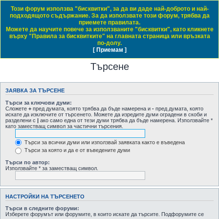
Този форум използва "бисквитки", за да ви даде най-доброто и най-
Daewoo & Chevrolet Club Bulgaria
подходящото съдържание. За да използвате този форум, трябва да
приемете правилата.
ЧЗВ
Правила на форума
Регистрация
Влез
Можете да научите повече за използваните "бисквитки", като кликнете
върху "Правила за бисквитките" на главната страница или връзката
Начало форум
по-долу.
[ Приемам ]
Виж темите без отговор
Виж активните теми
Виж непрочетените мнения
Търсене
ЗАЯВКА ЗА ТЪРСЕНЕ
Търси за ключови думи:
Сложете
+
пред думата, която трябва да бъде намерена и
-
пред думата, която
искате да изключите от търсенето. Можете да изредите думи оградени в скоби и
разделени с
|
ако само една от тези думи трябва да бъде намерена. Използвайте *
като заместващ символ за частични търсения.
Търси за всички думи или използвай заявката както е въведена
Търси за която и да е от въведените думи
Търси по автор:
Използвайте * за заместващ символ.
НАСТРОЙКИ НА ТЪРСЕНЕТО
Търси в следните форуми:
Изберете форумът или форумите, в които искате да търсите. Подфорумите се