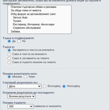
претърсват автоматично, освен ако не изключите долната опция за търсене в
подфорумите.
Търси в подфорумите:
Да
Не
Търси в:
Заглавията и текста на мненията
Само в текста на мнението
Само в заглавията на темите
Само в първото мнение на темите
Покажи резултатите като:
Мнения
Теми
Сортирай резултатите по:
Възходящ
Низходящ
Ограничи резултатите до последните:
Покажи първите:
символа от мненията