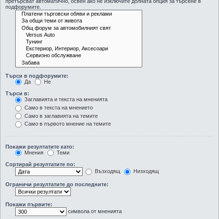
претърсват автоматично, освен ако не изключите долната опция за търсене в
подфорумите.
Търси в подфорумите:
Да
Не
Търси в:
Заглавията и текста на мненията
Само в текста на мнението
Само в заглавията на темите
Само в първото мнение на темите
Покажи резултатите като:
Мнения
Теми
Сортирай резултатите по:
Възходящ
Низходящ
Ограничи резултатите до последните:
Покажи първите:
символа от мненията