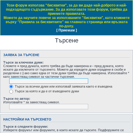
Този форум използва "бисквитки", за да ви даде най-доброто и най-
Daewoo & Chevrolet Club Bulgaria
подходящото съдържание. За да използвате този форум, трябва да
приемете правилата.
ЧЗВ
Правила на форума
Регистрация
Влез
Можете да научите повече за използваните "бисквитки", като кликнете
върху "Правила за бисквитките" на главната страница или връзката
Начало форум
по-долу.
[ Приемам ]
Виж темите без отговор
Виж активните теми
Виж непрочетените мнения
Търсене
ЗАЯВКА ЗА ТЪРСЕНЕ
Търси за ключови думи:
Сложете
+
пред думата, която трябва да бъде намерена и
-
пред думата, която
искате да изключите от търсенето. Можете да изредите думи оградени в скоби и
разделени с
|
ако само една от тези думи трябва да бъде намерена. Използвайте *
като заместващ символ за частични търсения.
Търси за всички думи или използвай заявката както е въведена
Търси за която и да е от въведените думи
Търси по автор:
Използвайте * за заместващ символ.
НАСТРОЙКИ НА ТЪРСЕНЕТО
Търси в следните форуми:
Изберете форумът или форумите, в които искате да търсите. Подфорумите се