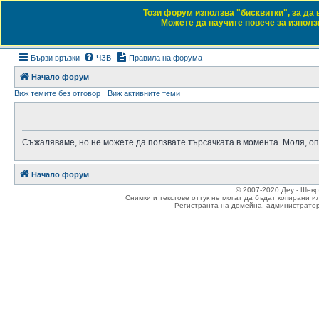
Този форум използва "бисквитки", за да
Daewoo & Chevrolet
Можете да научите повече за използв
Форум на любителите на автомобили
Бързи връзки
ЧЗВ
Правила на форума
Начало форум
Виж темите без отговор
Виж активните теми
Съжаляваме, но не можете да ползвате търсачката в момента. Моля, оп
Начало форум
© 2007-2020 Деу - Шев
Снимки и текстове оттук не могат да бъдат копирани и
Регистранта на домейна, администратор