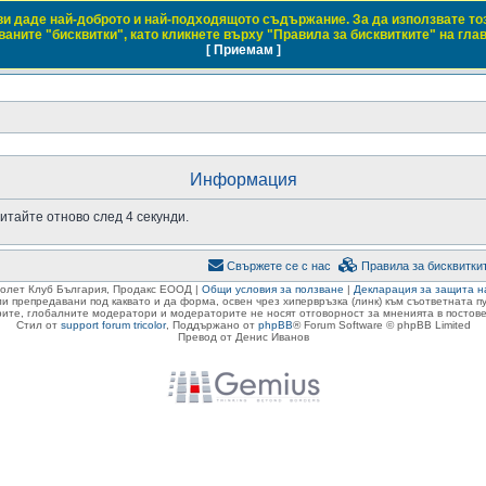
 ви даде най-доброто и най-подходящото съдържание. За да използвате то
 Club Bulgaria
аните "бисквитки", като кликнете върху "Правила за бисквитките" на гла
[ Приемам ]
 с марките Daewoo и Chevrolet
Информация
итайте отново след 4 секунди.
Свържете се с нас
Правила за бисквитки
ролет Клуб България, Продакс ЕООД |
Общи условия за ползване
|
Декларация за защита н
ли препредавани под каквато и да форма, освен чрез хипервръзка (линк) към съответната 
ите, глобалните модератори и модераторите не носят отговорност за мненията в постове
Стил от
support forum tricolor
,
Поддържано от
phpBB
® Forum Software © phpBB Limited
Превод от Денис Иванов