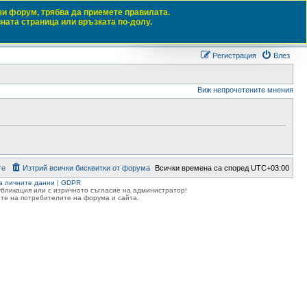
зи форум, трябва да приемете правилата.
вната страница или връзката по-долу.
Търсене
Разш
Регистрация
Влез
Виж непрочетените мнения
те
Изтрий всички бисквитки от форума
Всички времена са според
UTC+03:00
а личните данни
|
GDPR
публикация или с изричното съгласие на администратор!
те на потребителите на форума и сайта.