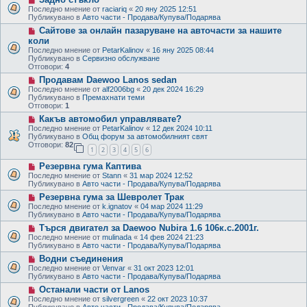
s
e
t
Последно мнение от
raciariq
«
20 яну 2025 12:51
w
Публикувано в
Авто части - Продава/Купува/Подарява
p
N
Сайтове за онлайн пазаруване на авточасти за нашите
o
e
s
коли
w
t
Последно мнение от
PetarKalinov
«
16 яну 2025 08:44
p
Публикувано в
Сервизно обслужване
o
Отговори:
4
s
t
N
Продавам Daewoo Lanos sedan
e
Последно мнение от
alf2006bg
«
20 дек 2024 16:29
w
Публикувано в
Премахнати теми
p
Отговори:
1
o
N
Какъв автомобил управлявате?
s
e
t
Последно мнение от
PetarKalinov
«
12 дек 2024 10:11
w
Публикувано в
Общ форум за автомобилният свят
p
Отговори:
82
1
2
3
4
5
6
o
s
N
Резервна гума Каптива
t
e
Последно мнение от
Stann
«
31 мар 2024 12:52
w
Публикувано в
Авто части - Продава/Купува/Подарява
p
N
Резервна гума за Шевролет Трак
o
e
s
Последно мнение от
k.ignatov
«
04 мар 2024 11:29
w
t
Публикувано в
Авто части - Продава/Купува/Подарява
p
N
Търся двигател за Daewoo Nubira 1.6 106к.с.2001г.
o
e
s
Последно мнение от
mulinada
«
14 фев 2024 21:23
w
t
Публикувано в
Авто части - Продава/Купува/Подарява
p
N
Водни съединения
o
e
s
Последно мнение от
Venvar
«
31 окт 2023 12:01
w
t
Публикувано в
Авто части - Продава/Купува/Подарява
p
N
Останали части от Lanos
o
e
s
Последно мнение от
silvergreen
«
22 окт 2023 10:37
w
t
Публикувано в
Авто части - Продава/Купува/Подарява