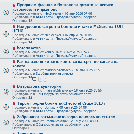
o
N
Продавам фланци и болтове за джанти за всички
s
e
t
автомобили и джипове
w
Последно мнение от
NetBreaker
«
02 апр 2026 07:06
p
Публикувано в
Авто части - Продава/Купува/Подарява
o
Отговори:
12
s
t
N
Най добрите секретни болтове и гайки МcGard на ТОП
e
ЦЕНИ
w
Последно мнение от
NetBreaker
«
02 апр 2026 07:05
p
Публикувано в
Авто части - Продава/Купува/Подарява
o
Отговори:
14
s
t
N
Катализатор
e
Последно мнение от
venko_76
«
08 окт 2025 11:43
w
Публикувано в
Авто части - Продава/Купува/Подарява
p
N
Как да изгоня котките който се катерят по капака на
o
e
s
колата
w
t
Последно мнение от
martina85hristova
«
18 юни 2025 13:57
p
Публикувано в
За общи теми от живота
o
Отговори:
16
s
1
2
t
N
Възрастова аудитория
e
Последно мнение от
martina85hristova
«
18 юни 2025 13:55
w
Публикувано в
Общ форум за автомобилният свят
p
Отговори:
12
o
N
Търся предна броня за Chevrolet Cruze 2013 г
s
e
t
Последно мнение от
Borisov
«
09 юни 2025 14:08
w
Публикувано в
Авто части - Продава/Купува/Подарява
p
N
Забраняват затъмненото задно панорамно стъкло
o
e
s
Последно мнение от
EmchoStefanov
«
21 яну 2025 08:41
w
t
Публикувано в
Общ форум за автомобилният свят
p
Отговори:
6
o
N
Задно стъкло