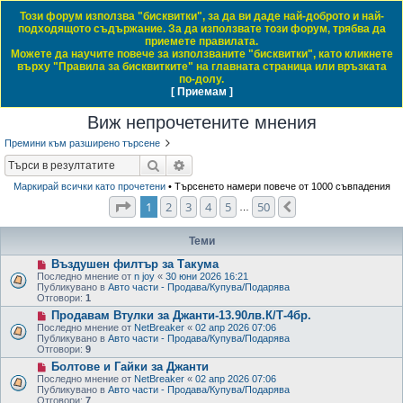
Този форум използва "бисквитки", за да ви даде най-доброто и най-
Daewoo & Chevrolet Club Bulgaria
подходящото съдържание. За да използвате този форум, трябва да
приемете правилата.
ЧЗВ
Правила на форума
Регистрация
Влез
Можете да научите повече за използваните "бисквитки", като кликнете
върху "Правила за бисквитките" на главната страница или връзката
Т
Начало форум
по-долу.
[ Приемам ]
Виж темите без отговор
Виж активните теми
Виж непрочетените мнения
ъ
Виж непрочетените мнения
р
с
Премини към разширено търсене
е
Търсене
Разширено търсене
н
Маркирай всички като прочетени
• Търсенето намери повече от 1000 съвпадения
Страница
1
от
50
1
2
3
4
5
50
е
Следваща
…
Теми
N
Въздушен филтър за Такума
e
Последно мнение от
n joy
«
30 юни 2026 16:21
w
Публикувано в
Авто части - Продава/Купува/Подарява
p
Отговори:
1
o
N
Продавам Втулки за Джанти-13.90лв.К/Т-4бр.
s
e
t
Последно мнение от
NetBreaker
«
02 апр 2026 07:06
w
Публикувано в
Авто части - Продава/Купува/Подарява
p
Отговори:
9
o
N
Болтове и Гайки за Джанти
s
e
t
Последно мнение от
NetBreaker
«
02 апр 2026 07:06
w
Публикувано в
Авто части - Продава/Купува/Подарява
p
Отговори:
7