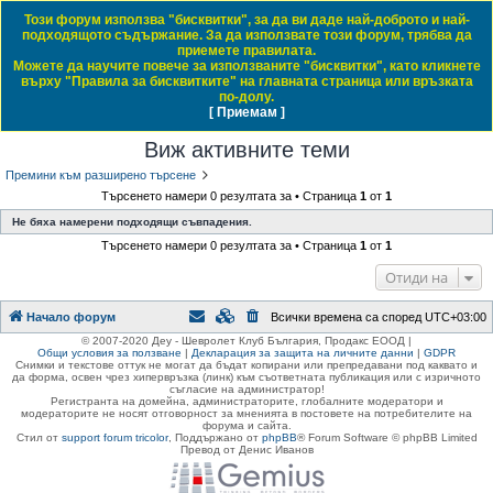
Този форум използва "бисквитки", за да ви даде най-доброто и най-
Daewoo & Chevrolet Club Bulgaria
подходящото съдържание. За да използвате този форум, трябва да
приемете правилата.
ЧЗВ
Правила на форума
Регистрация
Влез
Можете да научите повече за използваните "бисквитки", като кликнете
върху "Правила за бисквитките" на главната страница или връзката
Т
Начало форум
по-долу.
[ Приемам ]
Виж темите без отговор
Виж активните теми
Виж непрочетените мнения
ъ
Виж активните теми
р
с
Премини към разширено търсене
Търсенето намери 0 резултата за • Страница
1
от
1
е
Не бяха намерени подходящи съвпадения.
н
Търсенето намери 0 резултата за • Страница
1
от
1
е
Отиди на
Начало форум
Всички времена са според
UTC+03:00
© 2007-2020 Деу - Шевролет Клуб България, Продакс ЕООД |
Общи условия за ползване
|
Декларация за защита на личните данни
|
GDPR
Снимки и текстове оттук не могат да бъдат копирани или препредавани под каквато и
да форма, освен чрез хипервръзка (линк) към съответната публикация или с изричното
съгласие на администратор!
Регистранта на домейна, администраторите, глобалните модератори и
модераторите не носят отговорност за мненията в постовете на потребителите на
форума и сайта.
Стил от
support forum tricolor
,
Поддържано от
phpBB
® Forum Software © phpBB Limited
Превод от Денис Иванов