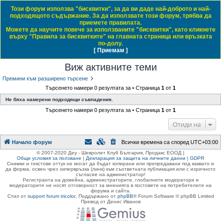
Този форум използва "бисквитки", за да ви даде най-доброто и най-
Daewoo & Chevrolet Club Bulgaria
подходящото съдържание. За да използвате този форум, трябва да
приемете правилата.
ЧЗВ
Правила на форума
Регистрация
Влез
Можете да научите повече за използваните "бисквитки", като кликнете
върху "Правила за бисквитките" на главната страница или връзката
Т
Начало форум
по-долу.
[ Приемам ]
Виж темите без отговор
Виж активните теми
Виж непрочетените мнения
ъ
Виж активните теми
р
с
Премини към разширено търсене
Търсенето намери 0 резултата за • Страница
1
от
1
е
Не бяха намерени подходящи съвпадения.
н
Търсенето намери 0 резултата за • Страница
1
от
1
е
Отиди на
Начало форум
Всички времена са според
UTC+03:00
© 2007-2020 Деу - Шевролет Клуб България, Продакс ЕООД |
Общи условия за ползване
|
Декларация за защита на личните данни
|
GDPR
Снимки и текстове оттук не могат да бъдат копирани или препредавани под каквато и
да форма, освен чрез хипервръзка (линк) към съответната публикация или с изричното
съгласие на администратор!
Регистранта на домейна, администраторите, глобалните модератори и
модераторите не носят отговорност за мненията в постовете на потребителите на
форума и сайта.
Стил от
support forum tricolor
,
Поддържано от
phpBB
® Forum Software © phpBB Limited
Превод от Денис Иванов