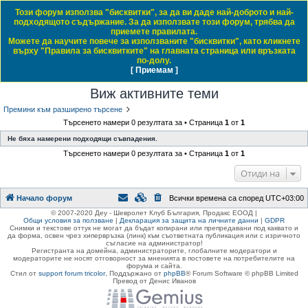
Този форум използва "бисквитки", за да ви даде най-доброто и най-
Daewoo & Chevrolet Club Bulgaria
подходящото съдържание. За да използвате този форум, трябва да
приемете правилата.
ЧЗВ
Правила на форума
Регистрация
Влез
Можете да научите повече за използваните "бисквитки", като кликнете
върху "Правила за бисквитките" на главната страница или връзката
Т
Начало форум
по-долу.
[ Приемам ]
Виж темите без отговор
Виж активните теми
Виж непрочетените мнения
ъ
Виж активните теми
р
с
Премини към разширено търсене
Търсенето намери 0 резултата за • Страница
1
от
1
е
Не бяха намерени подходящи съвпадения.
н
Търсенето намери 0 резултата за • Страница
1
от
1
е
Отиди на
Начало форум
Всички времена са според
UTC+03:00
© 2007-2020 Деу - Шевролет Клуб България, Продакс ЕООД |
Общи условия за ползване
|
Декларация за защита на личните данни
|
GDPR
Снимки и текстове оттук не могат да бъдат копирани или препредавани под каквато и
да форма, освен чрез хипервръзка (линк) към съответната публикация или с изричното
съгласие на администратор!
Регистранта на домейна, администраторите, глобалните модератори и
модераторите не носят отговорност за мненията в постовете на потребителите на
форума и сайта.
Стил от
support forum tricolor
,
Поддържано от
phpBB
® Forum Software © phpBB Limited
Превод от Денис Иванов