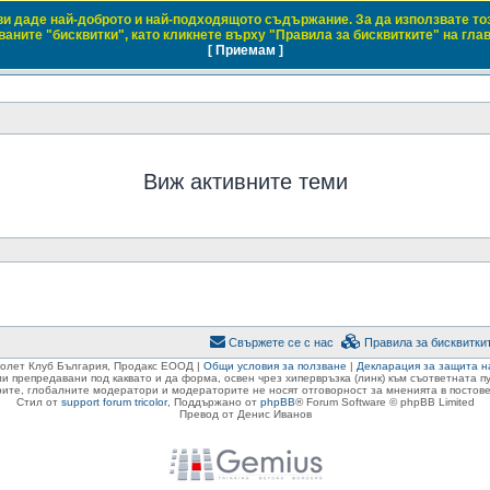
 ви даде най-доброто и най-подходящото съдържание. За да използвате то
 Club Bulgaria
аните "бисквитки", като кликнете върху "Правила за бисквитките" на гла
[ Приемам ]
 с марките Daewoo и Chevrolet
Виж активните теми
Свържете се с нас
Правила за бисквитки
ролет Клуб България, Продакс ЕООД |
Общи условия за ползване
|
Декларация за защита н
ли препредавани под каквато и да форма, освен чрез хипервръзка (линк) към съответната 
ите, глобалните модератори и модераторите не носят отговорност за мненията в постове
Стил от
support forum tricolor
,
Поддържано от
phpBB
® Forum Software © phpBB Limited
Превод от Денис Иванов