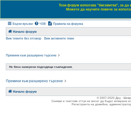
Този форум използва "бисквитки", за да
Daewoo & Chevrolet
Можете да научите повече за използв
Форум на любителите на автомобили
Бързи връзки
ЧЗВ
Правила на форума
Начало форум
Виж темите без отговор
Виж активните теми
Премини към разширено търсене
Не бяха намерени подходящи съвпадения.
Премини към разширено търсене
Начало форум
© 2007-2020 Деу - Шев
Снимки и текстове оттук не могат да бъдат копирани и
Регистранта на домейна, администратор