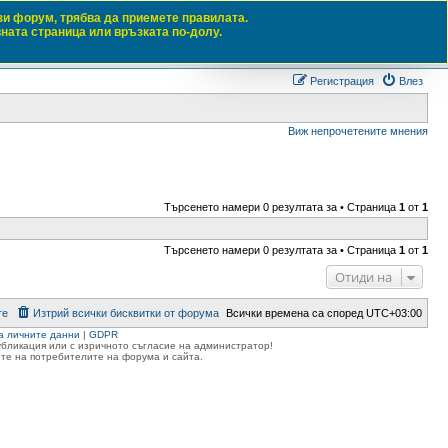
зи форум, трябва да приемете правилата.
вната страница или връзката по-долу.
Търсене
Разш
Регистрация
Влез
Виж непрочетените мнения
Търсенето намери 0 резултата за • Страница
1
от
1
Търсенето намери 0 резултата за • Страница
1
от
1
Отиди на
те
Изтрий всички бисквитки от форума
Всички времена са според
UTC+03:00
а личните данни
|
GDPR
публикация или с изричното съгласие на администратор!
те на потребителите на форума и сайта.