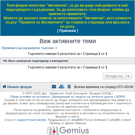
Този форум използва "бисквитки", за да ви даде най-доброто и най-
Daewoo & Chevrolet Club Bulgaria
подходящото съдържание. За да използвате този форум, трябва да
приемете правилата.
ЧЗВ
Правила на форума
Регистрация
Влез
Можете да научите повече за използваните "бисквитки", като кликнете
върху "Правила за бисквитките" на главната страница или връзката
Т
Начало форум
по-долу.
[ Приемам ]
Виж темите без отговор
Виж активните теми
Виж непрочетените мнения
ъ
Виж активните теми
р
с
Премини към разширено търсене
Търсенето намери 0 резултата за • Страница
1
от
1
е
Не бяха намерени подходящи съвпадения.
н
Търсенето намери 0 резултата за • Страница
1
от
1
е
Отиди на
Начало форум
Всички времена са според
UTC+03:00
© 2007-2020 Деу - Шевролет Клуб България, Продакс ЕООД |
Общи условия за ползване
|
Декларация за защита на личните данни
|
GDPR
Снимки и текстове оттук не могат да бъдат копирани или препредавани под каквато и
да форма, освен чрез хипервръзка (линк) към съответната публикация или с изричното
съгласие на администратор!
Регистранта на домейна, администраторите, глобалните модератори и
модераторите не носят отговорност за мненията в постовете на потребителите на
форума и сайта.
Стил от
support forum tricolor
,
Поддържано от
phpBB
® Forum Software © phpBB Limited
Превод от Денис Иванов