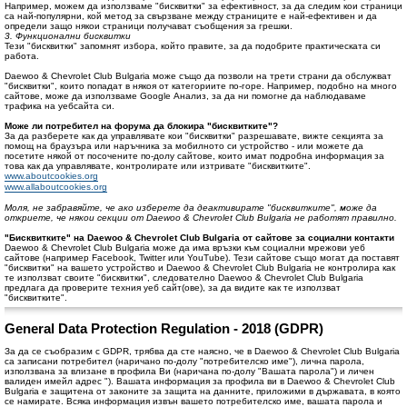
Например, можем да използваме "бисквитки" за ефективност, за да следим кои страници
са най-популярни, кой метод за свързване между страниците е най-ефективен и да
определи защо някои страници получават съобщения за грешки.
3. Функционални бисквитки
Тези "бисквитки" запомнят избора, който правите, за да подобрите практическата си
работа.
Daewoo & Chevrolet Club Bulgaria може също да позволи на трети страни да обслужват
"бисквитки", които попадат в някоя от категориите по-горе. Например, подобно на много
сайтове, може да използваме Google Анализ, за ​​да ни помогне да наблюдаваме
трафика на уебсайта си.
Може ли потребител на форума да блокира "бисквитките"?
За да разберете как да управлявате кои "бисквитки" разрешавате, вижте секцията за
помощ на браузъра или наръчника за мобилното си устройство - или можете да
посетите някой от посочените по-долу сайтове, които имат подробна информация за
това как да управлявате, контролирате или изтривате "бисквитките".
www.aboutcookies.org
www.allaboutcookies.org
Моля, не забравяйте, че ако изберете да деактивирате "бисквитките", може да
откриете, че някои секции от Daewoo & Chevrolet Club Bulgaria не работят правилно.
"Бисквитките" на Daewoo & Chevrolet Club Bulgaria от сайтове за социални контакти
Daewoo & Chevrolet Club Bulgaria може да има връзки към социални мрежови уеб
сайтове (например Facebook, Twitter или YouTube). Тези сайтове също могат да поставят
"бисквитки" на вашето устройство и Daewoo & Chevrolet Club Bulgaria не контролира как
те използват своите "бисквитки", следователно Daewoo & Chevrolet Club Bulgaria
предлага да проверите техния уеб сайт(ове), за да видите как те използват
"бисквитките".
General Data Protection Regulation - 2018 (GDPR)
За да се съобразим с GDPR, трябва да сте наясно, че в Daewoo & Chevrolet Club Bulgaria
са записани потребител (наричано по-долу "потребителско име"), лична парола,
използвана за влизане в профила Ви (наричана по-долу "Вашата парола") и личен
валиден имейл адрес "). Вашата информация за профила ви в Daewoo & Chevrolet Club
Bulgaria е защитена от законите за защита на данните, приложими в държавата, в която
се намирате. Всяка информация извън вашето потребителско име, вашата парола и