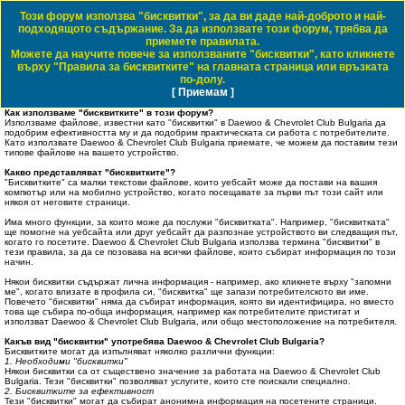
Този форум използва "бисквитки", за да ви даде най-доброто и най-
Daewoo & Chevrolet Club Bulgaria
подходящото съдържание. За да използвате този форум, трябва да
приемете правилата.
ЧЗВ
Правила на форума
Регистрация
Влез
Можете да научите повече за използваните "бисквитки", като кликнете
върху "Правила за бисквитките" на главната страница или връзката
Т
Начало форум
по-долу.
[ Приемам ]
Виж темите без отговор
Виж активните теми
Виж непрочетените мнения
ъ
Как използваме "бисквитките" в този форум?
р
Използваме файлове, известни като "бисквитки" в Daewoo & Chevrolet Club Bulgaria да
подобрим ефективността му и да подобрим практическата си работа с потребителите.
с
Като използвате Daewoo & Chevrolet Club Bulgaria приемате, че можем да поставим тези
типове файлове на вашето устройство.
е
Какво представляват "бисквитките"?
"Бисквитките" са малки текстови файлове, които уебсайт може да постави на вашия
н
компютър или на мобилно устройство, когато посещавате за първи път този сайт или
някоя от неговите страници.
е
Има много функции, за които може да послужи "бисквитката". Например, "бисквитката"
ще помогне на уебсайта или друг уебсайт да разпознае устройството ви следващия път,
когато го посетите. Daewoo & Chevrolet Club Bulgaria използва термина "бисквитки" в
тези правила, за да се позовава на всички файлове, които събират информация по този
начин.
Някои бисквитки съдържат лична информация - например, ако кликнете върху "запомни
ме", когато влизате в профила си, "бисквитка" ще запази потребителското ви име.
Повечето "бисквитки" няма да събират информация, която ви идентифицира, но вместо
това ще събира по-обща информация, например как потребителите пристигат и
използват Daewoo & Chevrolet Club Bulgaria, или общо местоположение на потребителя.
Какъв вид "бисквитки" употребява Daewoo & Chevrolet Club Bulgaria?
Бисквитките могат да изпълняват няколко различни функции:
1. Необходими "бисквитки"
Някои бисквитки са от съществено значение за работата на Daewoo & Chevrolet Club
Bulgaria. Тези "бисквитки" позволяват услугите, които сте поискали специално.
2. Бисквитките за ефективност
Тези "бисквитки" могат да събират анонимна информация на посетените страници.