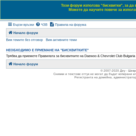
Този форум използва "бисквитки", за да
Daewoo & Chevrolet
Можете да научите повече за използв
Форум на любителите на автомобили
Бързи връзки
ЧЗВ
Правила на форума
Начало форум
Виж темите без отговор
Виж активните теми
НЕОБХОДИМО Е ПРИЕМАНЕ НА "БИСКВИТКИТЕ"
Трябва да приемете Правилата за бисквитките на Daewoo & Chevrolet Club Bulgaria 
Начало форум
© 2007-2020 Деу - Шев
Снимки и текстове оттук не могат да бъдат копирани и
Регистранта на домейна, администратор