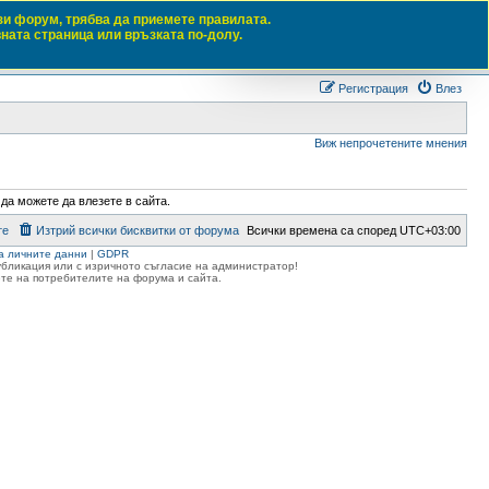
зи форум, трябва да приемете правилата.
вната страница или връзката по-долу.
Търсене
Разш
Регистрация
Влез
Виж непрочетените мнения
 да можете да влезете в сайта.
те
Изтрий всички бисквитки от форума
Всички времена са според
UTC+03:00
а личните данни
|
GDPR
публикация или с изричното съгласие на администратор!
те на потребителите на форума и сайта.