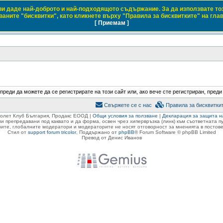
 ви даде най-доброто и най-подходящото съдържание. За да използвате то
 Club Bulgaria
аните "бисквитки", като кликнете върху "Правила за бисквитките" на гла
[ Приемам ]
 с марките Daewoo и Chevrolet
преди да можете да се регистрирате на този сайт или, ако вече сте регистриран, преди
Свържете се с нас
Правила за бисквитки
ролет Клуб България, Продакс ЕООД |
Общи условия за ползване
|
Декларация за защита н
ли препредавани под каквато и да форма, освен чрез хипервръзка (линк) към съответната 
ите, глобалните модератори и модераторите не носят отговорност за мненията в постове
Стил от
support forum tricolor
,
Поддържано от
phpBB
® Forum Software © phpBB Limited
Превод от Денис Иванов