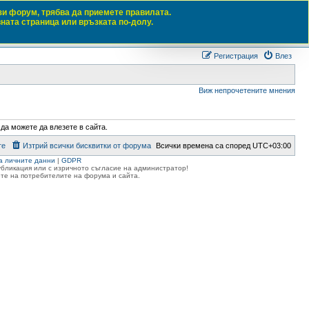
зи форум, трябва да приемете правилата.
вната страница или връзката по-долу.
Търсене
Разш
Регистрация
Влез
Виж непрочетените мнения
 да можете да влезете в сайта.
те
Изтрий всички бисквитки от форума
Всички времена са според
UTC+03:00
а личните данни
|
GDPR
публикация или с изричното съгласие на администратор!
те на потребителите на форума и сайта.