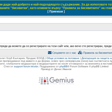
 ви даде най-доброто и най-подходящото съдържание. За да използвате то
 Club Bulgaria
аните "бисквитки", като кликнете върху "Правила за бисквитките" на гла
[ Приемам ]
 с марките Daewoo и Chevrolet
преди да можете да се регистрирате на този сайт или, ако вече сте регистриран, преди
Свържете се с нас
Правила за бисквитки
ролет Клуб България, Продакс ЕООД |
Общи условия за ползване
|
Декларация за защита н
ли препредавани под каквато и да форма, освен чрез хипервръзка (линк) към съответната 
ите, глобалните модератори и модераторите не носят отговорност за мненията в постове
Стил от
support forum tricolor
,
Поддържано от
phpBB
® Forum Software © phpBB Limited
Превод от Денис Иванов