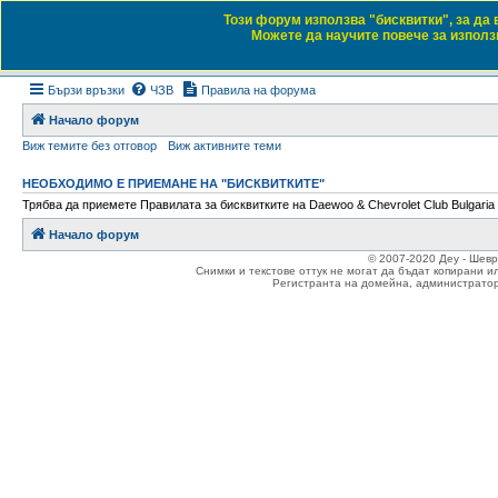
Този форум използва "бисквитки", за да
Daewoo & Chevrolet
Можете да научите повече за използв
Форум на любителите на автомобили
Бързи връзки
ЧЗВ
Правила на форума
Начало форум
Виж темите без отговор
Виж активните теми
НЕОБХОДИМО Е ПРИЕМАНЕ НА "БИСКВИТКИТЕ"
Трябва да приемете Правилата за бисквитките на Daewoo & Chevrolet Club Bulgaria 
Начало форум
© 2007-2020 Деу - Шев
Снимки и текстове оттук не могат да бъдат копирани и
Регистранта на домейна, администратор