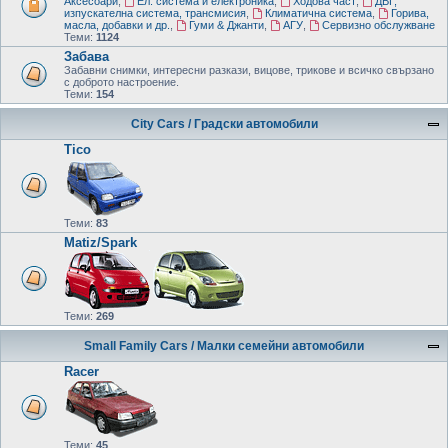
Аксесоари
,
Ел. система и електроника
,
Ходова част
,
ДВГ,
изпускателна система, трансмисия
,
Климатична система
,
Горива,
масла, добавки и др.
,
Гуми & Джанти
,
AГУ
,
Сервизно обслужване
Теми:
1124
Забава
Забавни снимки, интересни разкази, вицове, трикове и всичко свързано
с доброто настроение.
Теми:
154
City Cars / Градски автомобили
Tico
Теми:
83
Matiz/Spark
Теми:
269
Small Family Cars / Малки семейни автомобили
Racer
Теми:
45