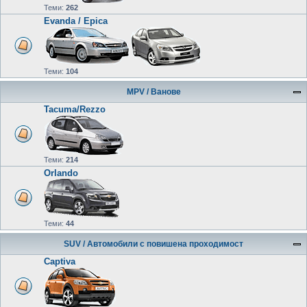
Теми:
262
Evanda / Epica
Теми:
104
MPV / Ванове
Tacuma/Rezzo
Теми:
214
Orlando
Теми:
44
SUV / Автомобили с повишена проходимост
Captiva