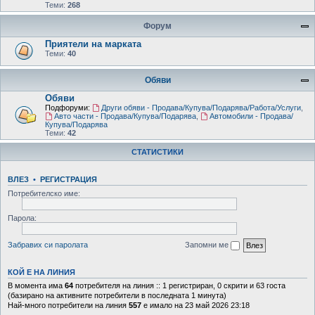
Теми:
268
Форум
Приятели на марката
Теми:
40
Обяви
Обяви
Подфоруми:
Други обяви - Продава/Купува/Подарява/Работа/Услуги
,
Авто части - Продава/Купува/Подарява
,
Автомобили - Продава/
Купува/Подарява
Теми:
42
СТАТИСТИКИ
ВЛЕЗ
•
РЕГИСТРАЦИЯ
Потребителско име:
Парола:
Забравих си паролата
Запомни ме
КОЙ Е НА ЛИНИЯ
В момента има
64
потребителя на линия :: 1 регистриран, 0 скрити и 63 госта
(базирано на активните потребители в последната 1 минута)
Най-много потребители на линия
557
е имало на 23 май 2026 23:18