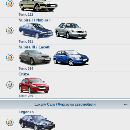
Теми:
162
Nubira I / Nubira II
Теми:
521
Nubira III / Lacetti
Теми:
314
Cruze
Теми:
240
Luxury Cars / Луксозни автомобили
Leganza