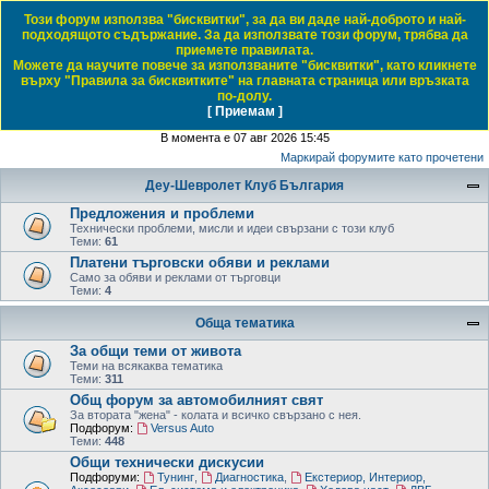
Този форум използва "бисквитки", за да ви даде най-доброто и най-
Daewoo & Chevrolet Club Bulgaria
подходящото съдържание. За да използвате този форум, трябва да
приемете правилата.
ЧЗВ
Правила на форума
Регистрация
Влез
Можете да научите повече за използваните "бисквитки", като кликнете
върху "Правила за бисквитките" на главната страница или връзката
Т
Начало форум
по-долу.
[ Приемам ]
Виж темите без отговор
Виж активните теми
Виж непрочетените мнения
ъ
В момента е 07 авг 2026 15:45
р
Маркирай форумите като прочетени
с
Деу-Шевролет Клуб България
е
Предложения и проблеми
н
Технически проблеми, мисли и идеи свързани с този клуб
Теми:
61
е
Платени търговски обяви и реклами
Само за обяви и реклами от търговци
Теми:
4
Обща тематика
За общи теми от живота
Теми на всякаква тематика
Теми:
311
Общ форум за автомобилният свят
За втората "жена" - колата и всичко свързано с нея.
Подфорум:
Versus Auto
Теми:
448
Общи технически дискусии
Подфоруми:
Тунинг
,
Диагностика
,
Екстериор, Интериор,