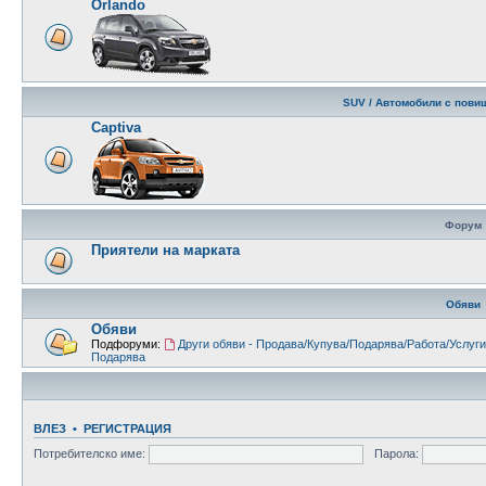
Orlando
SUV / Автомобили с пови
Captiva
Форум
Приятели на марката
Обяви
Обяви
Подфоруми:
Други обяви - Продава/Купува/Подарява/Работа/Услуги
Подарява
ВЛЕЗ
•
РЕГИСТРАЦИЯ
Потребителско име:
Парола: