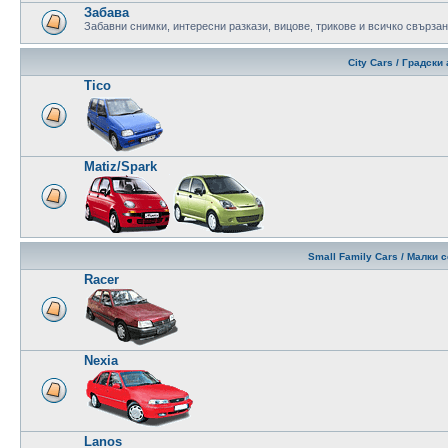
Забава
Забавни снимки, интересни разкази, вицове, трикове и всичко свързан
City Cars / Градск
Tico
Matiz/Spark
Small Family Cars / Малки
Racer
Nexia
Lanos