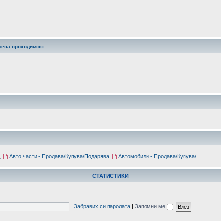
шена проходимост
,
Авто части - Продава/Купува/Подарява
,
Автомобили - Продава/Купува/
СТАТИСТИКИ
Забравих си паролата
|
Запомни ме