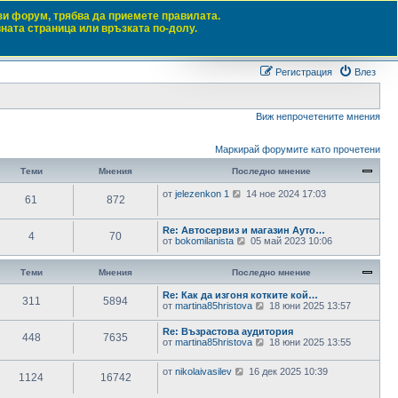
зи форум, трябва да приемете правилата.
вната страница или връзката по-долу.
Търсене
Разш
Регистрация
Влез
Виж непрочетените мнения
Маркирай форумите като прочетени
Теми
Мнения
Последно мнение
В
от
jelezenkon 1
14 ное 2024 17:03
61
872
и
ж
п
Re: Автосервиз и магазин Ауто…
4
70
о
В
от
bokomilanista
05 май 2023 10:06
с
и
л
ж
е
п
Теми
Мнения
Последно мнение
д
о
н
с
Re: Как да изгоня котките кой…
и
311
5894
л
В
от
martina85hristova
18 юни 2025 13:57
т
е
и
е
д
ж
Re: Възрастова аудитория
м
н
448
7635
п
В
от
martina85hristova
н
18 юни 2025 13:55
и
о
и
е
т
с
ж
н
е
л
В
от
nikolaivasilev
16 дек 2025 10:39
п
и
1124
16742
м
е
и
о
я
н
д
ж
с