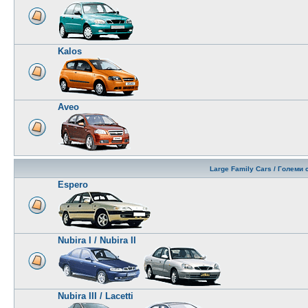
Kalos
Aveo
Large Family Cars / Големи
Espero
Nubira I / Nubira II
Nubira III / Lacetti