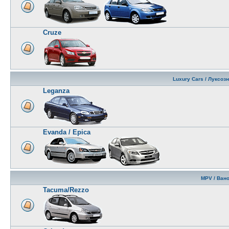
Cruze
Luxury Cars / Луксоз
Leganza
Evanda / Epica
MPV / Ван
Tacuma/Rezzo