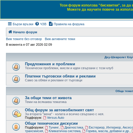
Този форум използва "бисквитки", за да
Daewoo & Chevrolet
Можете да научите повече за използв
Форум на любителите на автомобили
Бързи връзки
ЧЗВ
Правила на форума
Начало форум
Виж темите без отговор
Виж активните теми
В момента е 07 авг 2026 02:09
Деу-Шевролет Клу
Предложения и проблеми
Технически проблеми, мисли и идеи свързани с този клуб
Платени търговски обяви и реклами
Само за обяви и реклами от търговци
Обща темат
За общи теми от живота
Теми на всякаква тематика
Общ форум за автомобилният свят
За втората "жена" - колата и всичко свързано с нея.
Подфорум:
Versus Auto
Общи технически дискусии
Подфоруми:
Тунинг
,
Диагностика
,
Екстериор, Интериор, Аксес
трансмисия
,
Климатична система
,
Горива, масла, добавки и др.
,