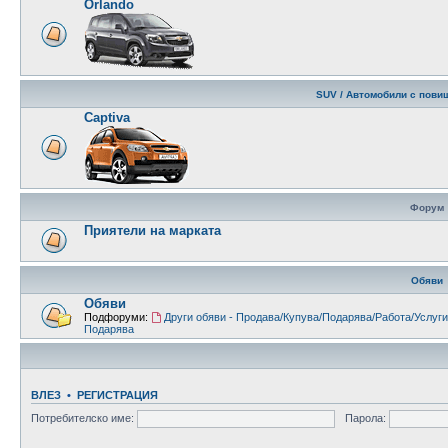
Orlando
SUV / Автомобили с пови
Captiva
Форум
Приятели на марката
Обяви
Обяви
Подфоруми:
Други обяви - Продава/Купува/Подарява/Работа/Услуги
Подарява
ВЛЕЗ
•
РЕГИСТРАЦИЯ
Потребителско име:
Парола: