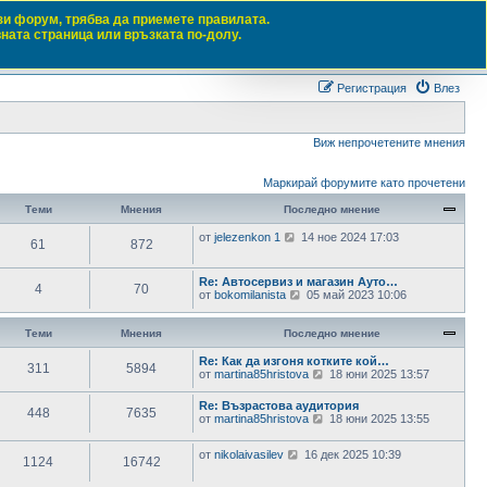
зи форум, трябва да приемете правилата.
вната страница или връзката по-долу.
Търсене
Разш
Регистрация
Влез
Виж непрочетените мнения
Маркирай форумите като прочетени
Теми
Мнения
Последно мнение
В
от
jelezenkon 1
14 ное 2024 17:03
61
872
и
ж
п
Re: Автосервиз и магазин Ауто…
4
70
о
В
от
bokomilanista
05 май 2023 10:06
с
и
л
ж
е
п
Теми
Мнения
Последно мнение
д
о
н
с
Re: Как да изгоня котките кой…
и
311
5894
л
В
от
martina85hristova
18 юни 2025 13:57
т
е
и
е
д
ж
Re: Възрастова аудитория
м
н
448
7635
п
В
от
martina85hristova
н
18 юни 2025 13:55
и
о
и
е
т
с
ж
н
е
л
В
от
nikolaivasilev
16 дек 2025 10:39
п
и
1124
16742
м
е
и
о
я
н
д
ж
с