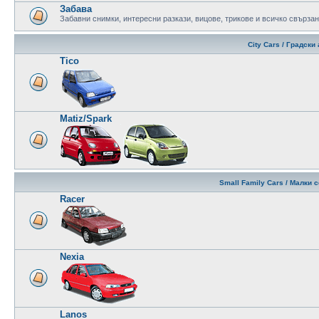
Забава
Забавни снимки, интересни разкази, вицове, трикове и всичко свързан
City Cars / Градск
Tico
Matiz/Spark
Small Family Cars / Малки
Racer
Nexia
Lanos