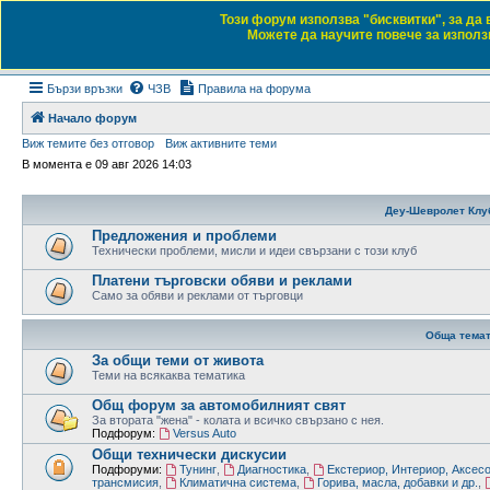
Този форум използва "бисквитки", за да
Daewoo & Chevrolet
Можете да научите повече за използв
Форум на любителите на автомобили
Бързи връзки
ЧЗВ
Правила на форума
Начало форум
Виж темите без отговор
Виж активните теми
В момента е 09 авг 2026 14:03
Деу-Шевролет Клу
Предложения и проблеми
Технически проблеми, мисли и идеи свързани с този клуб
Платени търговски обяви и реклами
Само за обяви и реклами от търговци
Обща темат
За общи теми от живота
Теми на всякаква тематика
Общ форум за автомобилният свят
За втората "жена" - колата и всичко свързано с нея.
Подфорум:
Versus Auto
Общи технически дискусии
Подфоруми:
Тунинг
,
Диагностика
,
Екстериор, Интериор, Аксес
трансмисия
,
Климатична система
,
Горива, масла, добавки и др.
,