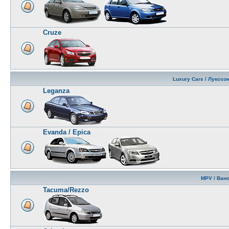
Cruze
Luxury Cars / Луксоз
Leganza
Evanda / Epica
MPV / Ван
Tacuma/Rezzo