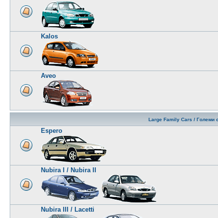
Kalos
Aveo
Large Family Cars / Големи
Espero
Nubira I / Nubira II
Nubira III / Lacetti