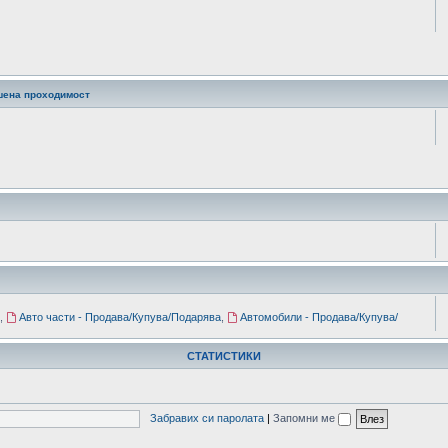
шена проходимост
,
Авто части - Продава/Купува/Подарява
,
Автомобили - Продава/Купува/
СТАТИСТИКИ
Забравих си паролата
|
Запомни ме