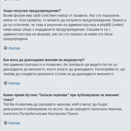
Защо получих предупреждение?
Всеки форум има свой собствен набор от правила. Ако сте нарушили,
някое от тези правила, то можете да получите предупреждение. Важно е
да се отбележи, че това е решение на администратора и phpBB Limited
няма нищо общо с издадените предупреждения. Свържете се с
администратора на форума, ако не сте сигурен за какво сте били
предупредени.
Нагоре
Как мога да докладвам мнения на модератор?
Ако администратора го е позволил, би трябвало да видите бутон за
докладване до мнението, което искате да докладвате. Натискайки го, ще
трябва да следвате указаните стъпки за да докладвате мнението.
Нагоре
Какво прави бутона “Запази чернова” при публикуване на мнение/
тема?
Той Ви позволява да запазвате чернови, който могат да бъдат
довършени и публикувани по-късно. За да заредите записана чернова,
посетете Потребителския Контролен Панел.
Нагоре