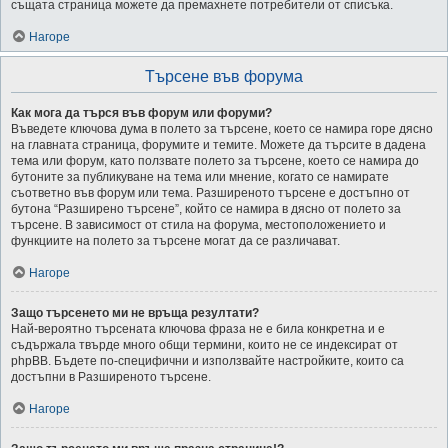
същата страница можете да премахнете потребители от списъка.
Нагоре
Търсене във форума
Как мога да търся във форум или форуми?
Въведете ключова дума в полето за търсене, което се намира горе дясно
на главната страница, форумите и темите. Можете да търсите в дадена
тема или форум, като ползвате полето за търсене, което се намира до
бутоните за публикуване на тема или мнение, когато се намирате
съответно във форум или тема. Разширеното търсене е достъпно от
бутона “Разширено търсене”, който се намира в дясно от полето за
търсене. В зависимост от стила на форума, местоположението и
функциите на полето за търсене могат да се различават.
Нагоре
Защо търсенето ми не връща резултати?
Най-вероятно търсената ключова фраза не е била конкретна и е
съдържала твърде много общи термини, които не се индексират от
phpBB. Бъдете по-специфични и използвайте настройките, които са
достъпни в Разширеното търсене.
Нагоре