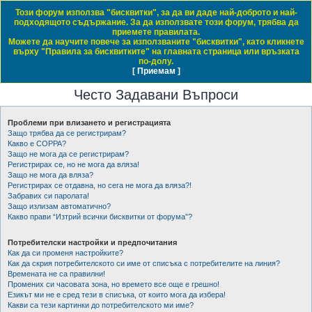
Този форум използва "бисквитки", за да ви даде най-доброто и най-
Daewoo & Chevrolet Club Bulgaria
подходящото съдържание. За да използвате този форум, трябва да
приемете правилата.
ЧЗВ
Правила на форума
Регистрация
Влез
Можете да научите повече за използваните "бисквитки", като кликнете
върху "Правила за бисквитките" на главната страница или връзката
Т
Начало форум
по-долу.
[ Приемам ]
Виж темите без отговор
Виж активните теми
Виж непрочетените мнения
ъ
Често Задавани Въпроси
р
с
Проблеми при влизането и регистрацията
е
Защо трябва да се регистрирам?
н
Какво е COPPA?
Защо не мога да се регистрирам?
е
Регистрирах се, но не мога да вляза!
Защо не мога да вляза?
Регистрирах се отдавна, но сега не мога да вляза?!
Забравих си паролата!
Защо излизам автоматично?
Какво прави “Изтрий всички бисквитки от форума”?
Потребителски настройки и предпочитания
Как да си променя настройките?
Как да скрия потребителското си име от списъка с потребителите на линия?
Времената не са правилни!
Промених си часовата зона, но времето все още е грешно!
Езикът ми не е сред тези в списъка, от които мога да избера!
Какви са тези картинки до потребителското ми име?