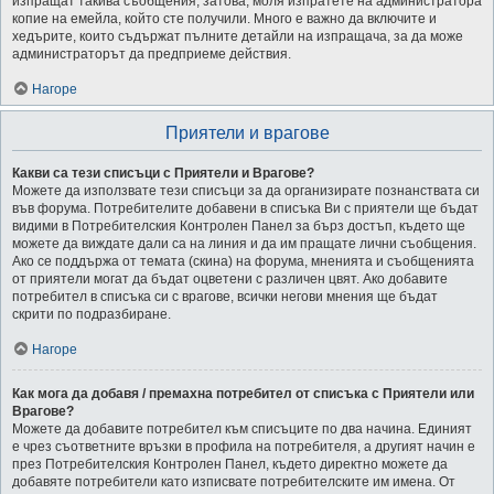
изпращат такива съобщения, затова, моля изпратете на администратора
копие на емейла, който сте получили. Много е важно да включите и
хедърите, които съдържат пълните детайли на изпращача, за да може
администраторът да предприеме действия.
Нагоре
Приятели и врагове
Какви са тези списъци с Приятели и Врагове?
Можете да използвате тези списъци за да организирате познанствата си
във форума. Потребителите добавени в списъка Ви с приятели ще бъдат
видими в Потребителския Контролен Панел за бърз достъп, където ще
можете да виждате дали са на линия и да им пращате лични съобщения.
Ако се поддържа от темата (скина) на форума, мненията и съобщенията
от приятели могат да бъдат оцветени с различен цвят. Ако добавите
потребител в списъка си с врагове, всички негови мнения ще бъдат
скрити по подразбиране.
Нагоре
Как мога да добавя / премахна потребител от списъка с Приятели или
Врагове?
Можете да добавите потребител към списъците по два начина. Единият
е чрез съответните връзки в профила на потребителя, а другият начин е
през Потребителския Контролен Панел, където директно можете да
добавяте потребители като изписвате потребителските им имена. От