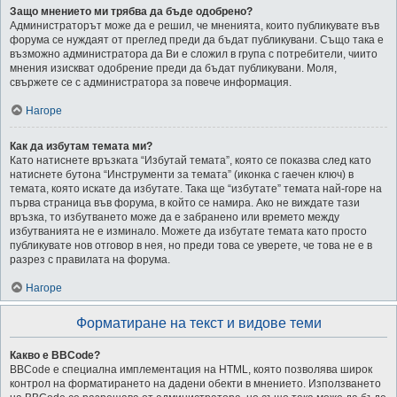
Защо мнението ми трябва да бъде одобрено?
Администраторът може да е решил, че мненията, които публикувате във
форума се нуждаят от преглед преди да бъдат публикувани. Също така е
възможно администратора да Ви е сложил в група с потребители, чиито
мнения изискват одобрение преди да бъдат публикувани. Моля,
свържете се с администратора за повече информация.
Нагоре
Как да избутам темата ми?
Като натиснете връзката “Избутай темата”, която се показва след като
натиснете бутона “Инструменти за темата” (иконка с гаечен ключ) в
темата, която искате да избутате. Така ще “избутате” темата най-горе на
първа страница във форума, в който се намира. Ако не виждате тази
връзка, то избутването може да е забранено или времето между
избутванията не е изминало. Можете да избутате темата като просто
публикувате нов отговор в нея, но преди това се уверете, че това не е в
разрез с правилата на форума.
Нагоре
Форматиране на текст и видове теми
Какво е BBCode?
BBCode е специална имплементация на HTML, която позволява широк
контрол на форматирането на дадени обекти в мнението. Използването