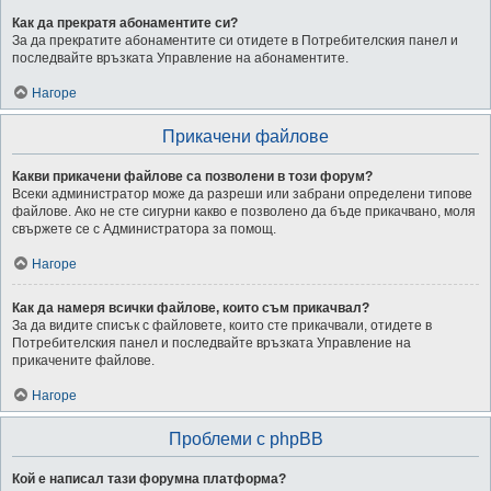
Как да прекратя абонаментите си?
За да прекратите абонаментите си отидете в Потребителския панел и
последвайте връзката Управление на абонаментите.
Нагоре
Прикачени файлове
Какви прикачени файлове са позволени в този форум?
Всеки администратор може да разреши или забрани определени типове
файлове. Ако не сте сигурни какво е позволено да бъде прикачвано, моля
свържете се с Администратора за помощ.
Нагоре
Как да намеря всички файлове, които съм прикачвал?
За да видите списък с файловете, които сте прикачвали, отидете в
Потребителския панел и последвайте връзката Управление на
прикачените файлове.
Нагоре
Проблеми с phpBB
Кой е написал тази форумна платформа?