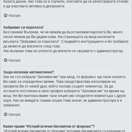
базата данни. Ако това се е случило, опитайте да се регистрирате отново
и да участвате активно в дискусиите.
Нагоре
Забравих си паролата!
Без паника! Въпреки, че не можем да възстановим паролата Ви, много
лесно можем да Ви дадем нова. На страницата за вход натиснете
връзката "Забравих си паролата". Следвайте инструкциите и би трябвало
да можете да влезнете след това.
Ако въпреки това не успеете да влезете се свържете с администратор.
Нагоре
Защо излизам автоматично?
Ако не сте избрали “Запомни ме” при вход, то форумът ще пази сесията
Ви само за определено време. Това предотвратява използване на
профила Ви от някой друг, който ползва същият компютър. За да
останете постоянно в своя профил изберете “Запомни ме” по време на
вход. Не Ви препоръчваме тази опция ако споделяте компютъра с други
хора. Ако не виждате такава опция това значи, че администратора я е
забранил.
Нагоре
Какво прави “Изтрий всички бисквитки от форума”?
“Изтрий всички бисквитки от форума” изтрива бисквитките създадени от