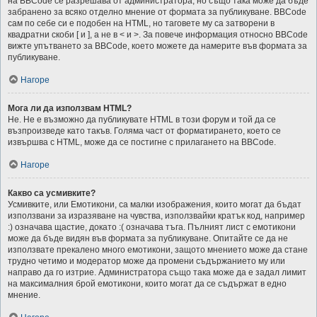
на BBCode се разрешава от администратора, но също така може да бъде
забранено за всяко отделно мнение от формата за публикуване. BBCode
сам по себе си е подобен на HTML, но таговете му са затворени в
квадратни скоби [ и ], а не в < и >. За повече информация относно BBCode
вижте упътването за BBCode, което можете да намерите във формата за
публикуване.
Нагоре
Мога ли да използвам HTML?
Не. Не е възможно да публикувате HTML в този форум и той да се
възпроизведе като такъв. Голяма част от форматирането, което се
извършва с HTML, може да се постигне с прилагането на BBCode.
Нагоре
Какво са усмивките?
Усмивките, или Емотикони, са малки изображения, които могат да бъдат
използвани за изразяване на чувства, използвайки кратък код, например
:) означава щастие, докато :( означава тъга. Пълният лист с емотикони
може да бъде видян във формата за публикуване. Опитайте се да не
използвате прекалено много емотикони, защото мнението може да стане
трудно четимо и модератор може да промени съдържанието му или
направо да го изтрие. Администратора също така може да е задал лимит
на максималния брой емотикони, които могат да се съдържат в едно
мнение.