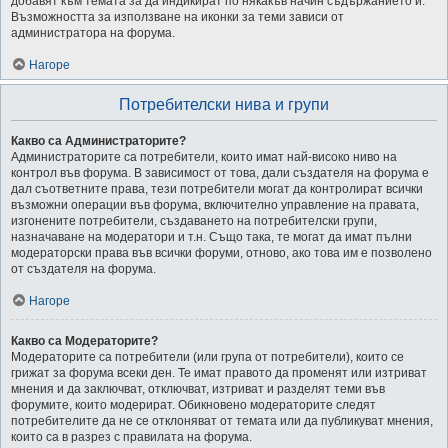
добавят към темата за да индикират по някакъв начин съдържанието й.
Възможността за използване на иконки за теми зависи от
администратора на форума.
Нагоре
Потребителски нива и групи
Какво са Администраторите?
Администраторите са потребители, които имат най-високо ниво на
контрол във форума. В зависимост от това, дали създателя на форума е
дал съответните права, тези потребители могат да контролират всички
възможни операции във форума, включително управление на правата,
изгонените потребители, създаването на потребителски групи,
назначаване на модератори и т.н. Също така, те могат да имат пълни
модераторски права във всички форуми, отново, ако това им е позволено
от създателя на форума.
Нагоре
Какво са Модераторите?
Модераторите са потребители (или група от потребители), които се
грижат за форума всеки ден. Те имат правото да променят или изтриват
мнения и да заключват, отключват, изтриват и разделят теми във
форумите, които модерират. Обикновено модераторите следят
потребителите да не се отклоняват от темата или да публикуват мнения,
които са в разрез с правилата на форума.