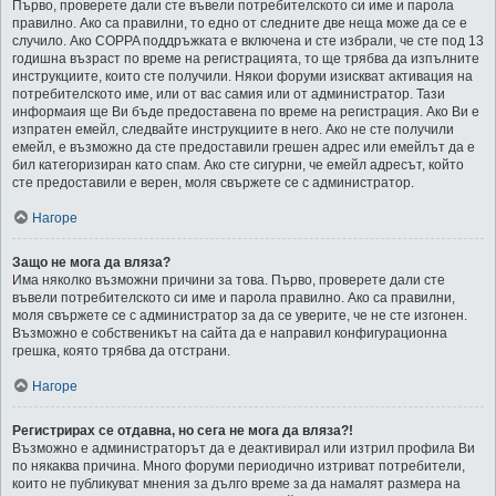
Първо, проверете дали сте въвели потребителското си име и парола
правилно. Ако са правилни, то едно от следните две неща може да се е
случило. Ако COPPA поддръжката е включена и сте избрали, че сте под 13
годишна възраст по време на регистрацията, то ще трябва да изпълните
инструкциите, които сте получили. Някои форуми изискват активация на
потребителското име, или от вас самия или от администратор. Тази
информаия ще Ви бъде предоставена по време на регистрация. Ако Ви е
изпратен емейл, следвайте инструкциите в него. Ако не сте получили
емейл, е възможно да сте предоставили грешен адрес или емейлът да е
бил категоризиран като спам. Ако сте сигурни, че емейл адресът, който
сте предоставили е верен, моля свържете се с администратор.
Нагоре
Защо не мога да вляза?
Има няколко възможни причини за това. Първо, проверете дали сте
въвели потребителското си име и парола правилно. Ако са правилни,
моля свържете се с администратор за да се уверите, че не сте изгонен.
Възможно е собственикът на сайта да е направил конфигурационна
грешка, която трябва да отстрани.
Нагоре
Регистрирах се отдавна, но сега не мога да вляза?!
Възможно е администраторът да е деактивирал или изтрил профила Ви
по някаква причина. Много форуми периодично изтриват потребители,
които не публикуват мнения за дълго време за да намалят размера на