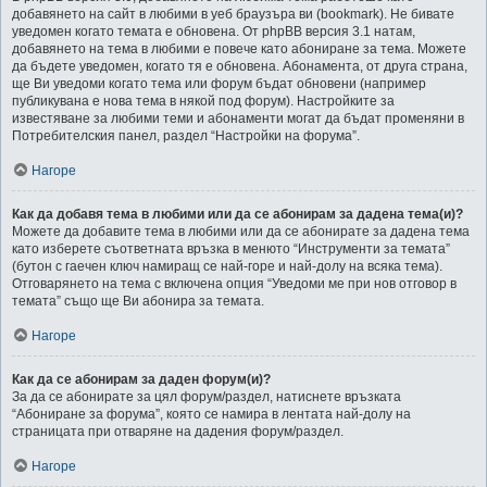
добавянето на сайт в любими в уеб браузъра ви (bookmark). Не бивате
уведомен когато темата е обновена. От phpBB версия 3.1 натам,
добавянето на тема в любими е повече като абониране за тема. Можете
да бъдете уведомен, когато тя е обновена. Абонамента, от друга страна,
ще Ви уведоми когато тема или форум бъдат обновени (например
публикувана е нова тема в някой под форум). Настройките за
известяване за любими теми и абонаменти могат да бъдат променяни в
Потребителския панел, раздел “Настройки на форума”.
Нагоре
Как да добавя тема в любими или да се абонирам за дадена тема(и)?
Можете да добавите тема в любими или да се абонирате за дадена тема
като изберете съответната връзка в менюто “Инструменти за темата”
(бутон с гаечен ключ намиращ се най-горе и най-долу на всяка тема).
Отговарянето на тема с включена опция “Уведоми ме при нов отговор в
темата” също ще Ви абонира за темата.
Нагоре
Как да се абонирам за даден форум(и)?
За да се абонирате за цял форум/раздел, натиснете връзката
“Абониране за форума”, която се намира в лентата най-долу на
страницата при отваряне на дадения форум/раздел.
Нагоре