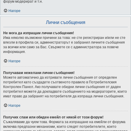
форум модерират и т.н.
Нагоре
Лични съобщения
Не мога да изпращам лични съобщения!
Има няколко възможни причини за това: не сте регистриран и/или не сте
влезли в профила си, администраторът е забранил личните съобщения
за всички или само за Вас. Свържете се с администратора за повече
информация.
Нагоре
Получавам нежелани лични съобщения!
Можете автоматично да изтривате лични съобщения от определен
потребител като създадете съотвеното правило в Потребителския
Контролен Панел. Ако получавате обидни лични съобщения от даден
потребител можете да докладвате съобщението на модераторите, които
имат право да забранят на потребителя да изпраща лични съобщения.
Нагоре
Получих спам или обиден емейл от някой от този форум!
Съжаляваме да чуем това. Формата за изпращане на емейли от форума
включва предпазни механизми, които следят потребителите, които