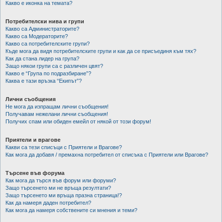
Какво е иконка на темата?
Потребителски нива и групи
Какво са Администраторите?
Какво са Модераторите?
Какво са потребителските групи?
Къде мога да видя потребителските групи и как да се присъединя към тях?
Как да стана лидер на група?
Защо някои групи са с различен цвят?
Какво е “Група по подразбиране”?
Каква е тази връзка “Екипът”?
Лични съобщения
Не мога да изпращам лични съобщения!
Получавам нежелани лични съобщения!
Получих спам или обиден емейл от някой от този форум!
Приятели и врагове
Какви са тези списъци с Приятели и Врагове?
Как мога да добавя / премахна потребител от списъка с Приятели или Врагове?
Търсене във форума
Как мога да търся във форум или форуми?
Защо търсенето ми не връща резултати?
Защо търсенето ми връща празна страница!?
Как да намеря даден потребител?
Как мога да намеря собствените си мнения и теми?