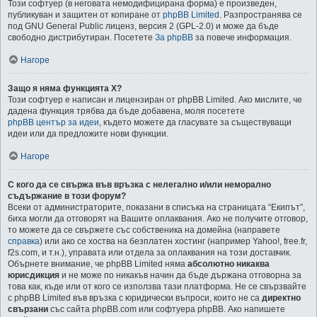
Този софтуер (в неговата немодифицирана форма) е произведен,
публикуван и защитен от копиране от
phpBB Limited
. Разпространява се
под GNU General Public лиценз, версия 2 (GPL-2.0) и може да бъде
свободно дистрибутиран. Посетете
За phpBB
за повече информация.
Нагоре
Защо я няма функцията X?
Този софтуер е написан и лицензиран от phpBB Limited. Ако мислите, че
дадена функция трябва да бъде добавена, моля посетете
phpBB център за идеи
, където можете да гласувате за съществуващи
идеи или да предложите нови функции.
Нагоре
С кого да се свържа във връзка с нелегално и/или неморално
съдържание в този форум?
Всеки от администраторите, показани в списъка на страницата “Екипът”,
биха могли да отговорят на Вашите оплаквания. Ако не получите отговор,
то можете да се свържете със собственика на домейна (направете
справка
) или ако се хоства на безплатен хостинг (например Yahoo!, free.fr,
f2s.com, и т.н.), управата или отдела за оплаквания на този доставчик.
Обърнете внимание, че phpBB Limited няма
абсолютно никаква
юрисдикция
и не може по никакъв начин да бъде държана отговорна за
това как, къде или от кого се използва тази платформа. Не се свързвайте
с phpBB Limited във връзка с юридически въпроси, които не са
директно
свързани
със сайта phpBB.com или софтуера phpBB. Ако напишете