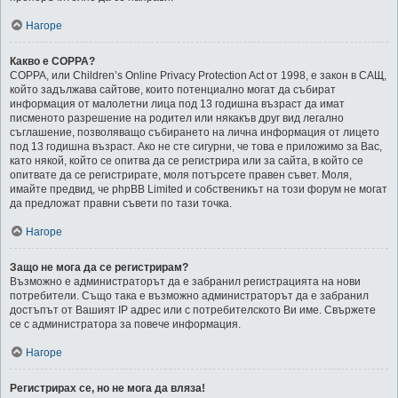
Нагоре
Какво е COPPA?
COPPA, или Children’s Online Privacy Protection Act от 1998, е закон в САЩ,
който задължава сайтове, които потенциално могат да събират
информация от малолетни лица под 13 годишна възраст да имат
писменото разрешение на родител или някакъв друг вид легално
съглашение, позволяващо събирането на лична информация от лицето
под 13 годишна възраст. Ако не сте сигурни, че това е приложимо за Вас,
като някой, който се опитва да се регистрира или за сайта, в който се
опитвате да се регистрирате, моля потърсете правен съвет. Моля,
имайте предвид, че phpBB Limited и собственикът на този форум не могат
да предложат правни съвети по тази точка.
Нагоре
Защо не мога да се регистрирам?
Възможно е администраторът да е забранил регистрацията на нови
потребители. Също така е възможно администраторът да е забранил
достъпът от Вашият IP адрес или с потребителското Ви име. Свържете
се с администратора за повече информация.
Нагоре
Регистрирах се, но не мога да вляза!