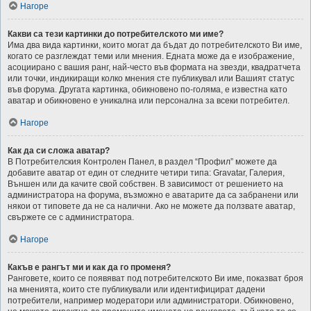
Нагоре
Какви са тези картинки до потребителското ми име?
Има два вида картинки, които могат да бъдат до потребителското Ви име,
когато се разглеждат теми или мнения. Едната може да е изображение,
асоциирано с вашия ранг, най-често във формата на звезди, квадратчета
или точки, индикиращи колко мнения сте публикувал или Вашият статус
във форума. Другата картинка, обикновено по-голяма, е известна като
аватар и обикновено е уникална или персонална за всеки потребител.
Нагоре
Как да си сложа аватар?
В Потребителския Контролен Панел, в раздел “Профил” можете да
добавите аватар от един от следните четири типа: Gravatar, Галерия,
Външен или да качите свой собствен. В зависимост от решението на
администратора на форума, възможно е аватарите да са забранени или
някои от типовете да не са налични. Ако не можете да ползвате аватар,
свържете се с администратора.
Нагоре
Какъв е рангът ми и как да го променя?
Ранговете, които се появяват под потребителското Ви име, показват броя
на мненията, които сте публикували или идентифицират дадени
потребители, например модератори или администратори. Обикновено,