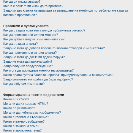
Как да си сложа аватар?
Какъв е рангът ми и как да го променя?
Защо когато кликна на връзката за изпращане на емейл до потребител ме кара да
влезна в профила си?
Проблеми с публикуването
Как да създам нова тема или да публикувам отговор?
Как да променя или изтрия мнение?
Как да добавя подпис към мненията си?
Как да създам анкета?
Защо не мога да добавя повече възможни отговори към анкетата?
Как да променя или изтрия анкета?
Защо не мога да достъпя даден форум?
Защо не мога да прикача файл?
Защо получих предупреждение?
Как мога да докладвам мнения на модератор?
Какво прави бутона “Запази чернова” при публикуване на мнение/тема?
Защо мнението ми трябва да бъде одобрено?
Как да избутам темата ми?
Форматиране на текст и видове теми
Какво е BBCode?
Мога ли да използвам HTML?
Какво са усмивките?
Мога ли да публикувам изображения?
Какво е глобално съобщение?
Какво е важно съобщение?
Какво е закачена тема?
Какво е заключена тема?