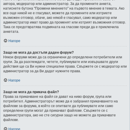
автора, модератор или администратор. За да промените анкета,
натиснете бутона "Промени мнението" на първото мнение в темата. Ако
все още никой не е гласувал, можете да промените или изтриете
възможен отговор, обаче, ако някой е гласувал, само модератор или
администратор имат право да променят или изтрият възможния отговор.
Така се предотвратява подмяната на гласове преди да е приключила
анкетата.
Нагоре
Защо не мога да достъпя даден форум?
Някои форуми може да са ограничени до определени потребители или
групи. За да разглеждате, четете, публикувате или извършвате други
действия ще са Ви нужни специални права. Свържете се с модератор или
администратор за да Ви дадат нужните права.
Нагоре
Защо не мога да прикача файл?
Права за прикачване на файл се дават на ниво форум, група или
потребител. Администраторът може да е забранил прикачването на
файлове за форума, в който се опитвате да публикувате или само
определени групи могат да прикачват файлове. Свържете се с
администратора, ако не сте сигурни защо не можете да прикачвате
файлове.
Нагоре