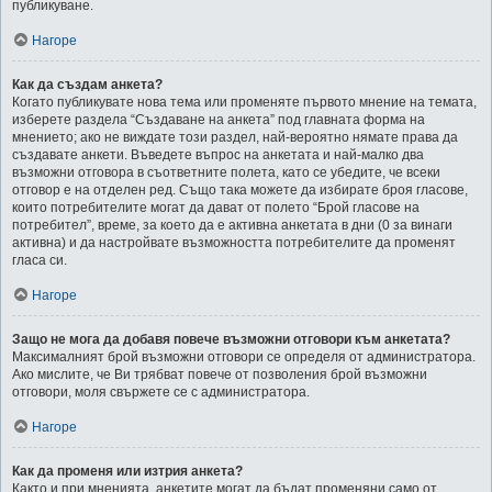
публикуване.
Нагоре
Как да създам анкета?
Когато публикувате нова тема или променяте първото мнение на темата,
изберете раздела “Създаване на анкета” под главната форма на
мнението; ако не виждате този раздел, най-вероятно нямате права да
създавате анкети. Въведете въпрос на анкетата и най-малко два
възможни отговора в съответните полета, като се убедите, че всеки
отговор е на отделен ред. Също така можете да избирате броя гласове,
които потребителите могат да дават от полето “Брой гласове на
потребител”, време, за което да е активна анкетата в дни (0 за винаги
активна) и да настройвате възможността потребителите да променят
гласа си.
Нагоре
Защо не мога да добавя повече възможни отговори към анкетата?
Максималният брой възможни отговори се определя от администратора.
Ако мислите, че Ви трябват повече от позволения брой възможни
отговори, моля свържете се с администратора.
Нагоре
Как да променя или изтрия анкета?
Както и при мненията, анкетите могат да бъдат променяни само от