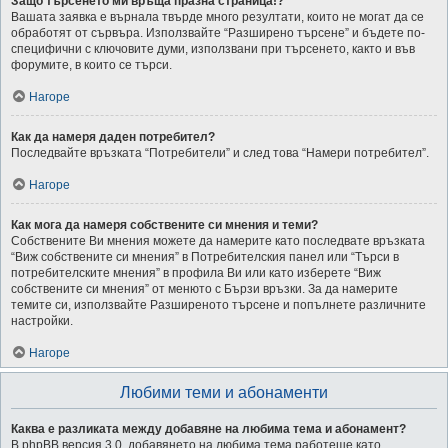
Защо търсенето ми връща празна страница!?
Вашата заявка е върнала твърде много резултати, които не могат да се
обработят от сървъра. Използвайте “Разширено търсене” и бъдете по-
специфични с ключовите думи, използвани при търсенето, както и във
форумите, в които се търси.
Нагоре
Как да намеря даден потребител?
Последвайте връзката “Потребители” и след това “Намери потребител”.
Нагоре
Как мога да намеря собствените си мнения и теми?
Собствените Ви мнения можете да намерите като последвате връзката
“Виж собствените си мнения” в Потребителския панел или “Търси в
потребителските мнения” в профила Ви или като изберете “Виж
собствените си мнения” от менюто с Бързи връзки. За да намерите
темите си, използвайте Разширеното търсене и попълнете различните
настройки.
Нагоре
Любими теми и абонаменти
Каква е разликата между добавяне на любима тема и абонамент?
В phpBB версия 3.0, добавянето на любима тема работеше като