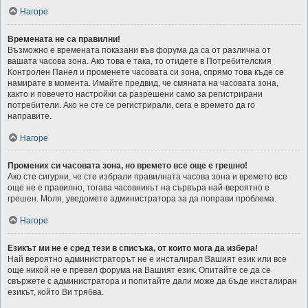
Нагоре
Времената не са правилни!
Възможно е времената показани във форума да са от различна от
вашата часова зона. Ако това е така, то отидете в Потребителския
Контролен Панел и променете часовата си зона, спрямо това къде се
намирате в момента. Имайте предвид, че смяната на часовата зона,
както и повечето настройки са разрешени само за регистрирани
потребители. Ако не сте се регистрирали, сега е времето да го
направите.
Нагоре
Промених си часовата зона, но времето все още е грешно!
Ако сте сигурни, че сте избрали правилната часова зона и времето все
още не е правилно, тогава часовникът на сървъра най-вероятно е
грешен. Моля, уведомете администратора за да поправи проблема.
Нагоре
Езикът ми не е сред тези в списъка, от които мога да избера!
Най вероятно администраторът не е инсталирал Вашият език или все
още никой не е превел форума на Вашият език. Опитайте се да се
свържете с администратора и попитайте дали може да бъде инсталиран
езикът, който Ви трябва.