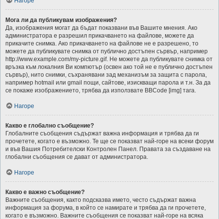
Нагоре
Мога ли да публикувам изображения?
Да, изображения могат да бъдат показвани във Вашите мнения. Ако
администратора е разрешил прикачването на файлове, можете да
прикачите снимка. Ако прикачването на файлове не е разрешено, то
можете да публикувате снимка от публично достъпен сървър, например
http://www.example.com/my-picture.gif. Не можете да публикувате снимка от
връзка към локалния Ви компютър (освен ако той не е публично достъпен
сървър), нито снимки, съхранявани зад механизъм за защита с парола,
например hotmail или gmail пощи, сайтове, изискващи парола и т.н. За да
се покаже изображението, трябва да използвате BBCode [img] тага.
Нагоре
Какво е глобално съобщение?
Глобалните съобщения съдържат важна информация и трябва да ги
прочетете, когато е възможно. Те ще се показват най-горе на всеки форум
и във Вашия Потребителски Контролен Панел. Правата за създаване на
глобални съобщения се дават от администратора.
Нагоре
Какво е важно съобщение?
Важните съобщения, както подсказва името, често съдържат важна
информация за форума, в който се намирате и трябва да ги прочетете,
когато е възможно. Важните съобщения се показват най-горе на всяка