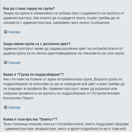
Как да стана лидер на група?
Лидер на групата обикновено се избира при създаването на групата от
администратора. Ако искате да създадете група, първо трябва да се
свържете с администратора, например чрез лично съобщение.
Нагоре
Защо някои групи са с различен цвят?
Администраторът може да задава различен цвят на потребителите от
дадена група за по-лесно идентифициране на членовете на тази група.
Нагоре
Какво е “Група по подразбиране”?
Ако сте член на повече от една потребителска група, Вашата група по
подразбиране се използва за да се определи кой цвят и ранг трябва да
се показват в профила Ви. Администраторът може да разреши или
забрани промяната на групата по подразбиране от Потребителския
Контролен Панел.
Нагоре
Каква е тази връзка “Екипът”?
Тази страница показва списък с потребителите, които поддържат форума
- администратори, модератори, както и други подробности като това кой