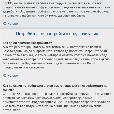
phpBB, които Ви пазят сесията във форума. Бисквитките също така
предоставят възможност функции като следене на новите мнения и теми
да работят. Ако имате проблеми с влизането или излизането от форума
изтриването на бисквитките би могло да реши проблема.
Нагоре
Потребителски настройки и предпочитания
Как да си променя настройките?
Ако сте регистриран потребител, всичките Ви настройки се пазят в
базата данни. За да ги промените, трябва да посетите Потребителския
панел, това е връзка, която се намира в менюто, което се показва, след
като кликнете на потребителското си име, намиращо се най-горе в дясно.
Този панел ще Ви даде възможност да промените всички Ваши
предпочитания и настройки.
Нагоре
Как да скрия потребителското си име от списъка с потребителите на
линия?
От Потребителския панел, в раздел “Настройки на форума”, ще намерите
опцията
Не показвай кога съм на линия
. Изберете
Да
и само
администраторите, модераторите и Вие ще виждате потребителското си
име в списъка с потребителите на линия. Ще имате статут на скрит
потребител.