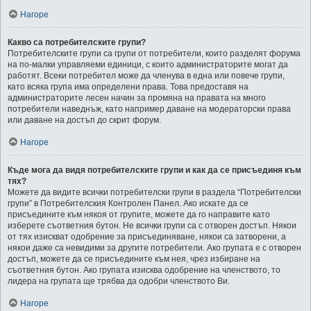
Нагоре
Какво са потребителските групи?
Потребителските групи са групи от потребители, които разделят форума
на по-малки управляеми единици, с които администраторите могат да
работят. Всеки потребител може да членува в една или повече групи,
като всяка група има определени права. Това предоставя на
администраторите лесен начин за промяна на правата на много
потребители наведнъж, като например даване на модераторски права
или даване на достъп до скрит форум.
Нагоре
Къде мога да видя потребителските групи и как да се присъединя към
тях?
Можете да видите всички потребителски групи в раздела “Потребителски
групи” в Потребителския Контролен Панел. Ако искате да се
присъедините към някоя от групите, можете да го направите като
изберете съответния бутон. Не всички групи са с отворен достъп. Някои
от тях изискват одобрение за присъединяване, някои са затворени, а
някои даже са невидими за другите потребители. Ако групата е с отворен
достъп, можете да се присъедините към нея, чрез избиране на
съответния бутон. Ако групата изисква одобрение на членството, то
лидера на групата ще трябва да одобри членството Ви.
Нагоре