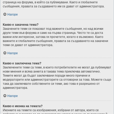
страница на форума, в който са публикувани. Както и глобалните
съобщения, правата за създаването им се дават от администратора.
Нагоре
Какво е закачена тема?
Закачените теми се показват под важните съобщения, но над всички
други теми във форума и само на първа страница. Често те са доста
важни или интересни, затова ги прочетете, когато е възможно. Както
важните и глобалните съобщения, правата за създаването на закачени
теми се дават от администратора.
Нагоре
Какво е заключена тема?
Заключените теми са теми, в които потребителите не могат да публикуват
нови мнения и всяка анкета в такава тема приключва автоматично.
Темите могат да бъдат заключвани поради много причини и
модераторите или администраторите са отговорни за това. Можете също
така да заключвате собствените си теми, ако това е разрешено от
администратора.
Нагоре
Какво е иконка на темата?
Иконките на темите са изображения, избрани от автора, които се