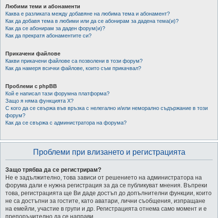
Любими теми и абонаменти
Каква е разликата между добавяне на любима тема и абонамент?
Как да добавя тема в любими или да се абонирам за дадена тема(и)?
Как да се абонирам за даден форум(и)?
Как да прекратя абонаментите си?
Прикачени файлове
Какви прикачени файлове са позволени в този форум?
Как да намеря всички файлове, които съм прикачвал?
Проблеми с phpBB
Кой е написал тази форумна платформа?
Защо я няма функцията X?
С кого да се свържа във връзка с нелегално и/или неморално съдържание в този
форум?
Как да се свържа с администратора на форума?
Проблеми при влизането и регистрацията
Защо трябва да се регистрирам?
Не е задължително, това зависи от решението на администратора на
форума дали е нужна регистрация за да се публикуват мнения. Въпреки
това, регистрацията ще Ви даде достъп до допълнителни функции, които
не са достъпни за гостите, като аватари, лични съобщения, изпращане
на емейли, участие в групи и др. Регистрацията отнема само момент и е
препоръчително да се направи.