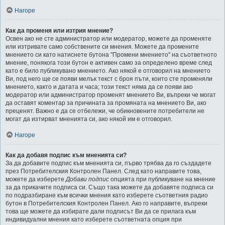
Нагоре
Как да променя или изтрия мнение?
Освен ако не сте администратор или модератор, можете да променяте
или изтривате само собствените си мнения. Можете да промените
мнението си като натиснете бутона "Промени мнението" на съответното
мнение, понякога този бутон е активен само за определено време след
като е било публикувано мнението. Ако някой е отговорил на мнението
Ви, под него ще се появи мелък текст с броя пъти, които сте променяли
мнението, както и датата и часа; този текст няма да се появи ако
модератор или администратор променят мнението Ви, въпреки че могат
да оставят коментар за причината за промяната на мнението Ви, ако
преценят. Важно е да се отбележи, че обикновените потребители не
могат да изтирват мненията си, ако някой им е отговорил.
Нагоре
Как да добавя подпис към мненията си?
За да добавите подпис към мненията си, първо трябва да го създадете
през Потребителския Контролен Панел. След като направите това,
можете да изберете
Добави подпис
опцията при публикуване на мнение
за да прикачите подписа си. Също така можете да добавяте подписа си
по подразбиране към всички мнения като изберете съответния радио
бутон в Потребителския Контролен Панел. Ако го направите, въпреки
това ще можете да избирате дали подписът Ви да се прилага към
индивидуални мнения като изберете съответната опция при