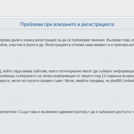
Проблеми при влизането и регистрацията
рума дали е нужна регистрация за да се публикуват мнения. Въпреки това, 
йли, участие в групи и др. Регистрацията отнема само момент и е препоръчи
 в САЩ, който задължава сайтове, които потенциално могат да събират информа
ляващо събирането на лична информация от лицето под 13 годишна възраст. А
трирате, моля потърсете правен съвет. Моля, имайте предвид, че phpBB Limit
ребители. Също така е възможно администраторът да е забранил достъпът о