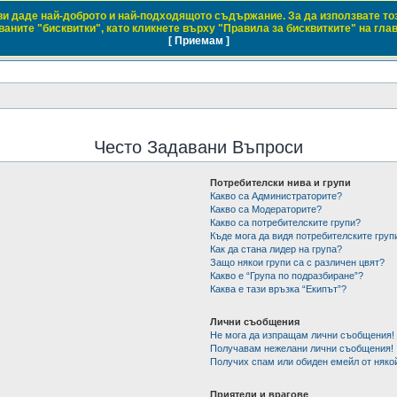
 ви даде най-доброто и най-подходящото съдържание. За да използвате то
 Club Bulgaria
аните "бисквитки", като кликнете върху "Правила за бисквитките" на гла
[ Приемам ]
 с марките Daewoo и Chevrolet
Често Задавани Въпроси
Потребителски нива и групи
Какво са Администраторите?
Какво са Модераторите?
Какво са потребителските групи?
Къде мога да видя потребителските груп
Как да стана лидер на група?
Защо някои групи са с различен цвят?
Какво е “Група по подразбиране”?
Каква е тази връзка “Екипът”?
Лични съобщения
Не мога да изпращам лични съобщения!
Получавам нежелани лични съобщения!
Получих спам или обиден емейл от някой
Приятели и врагове