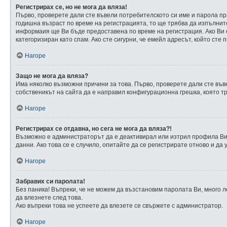
Регистрирах се, но не мога да вляза!
Първо, проверете дали сте въвели потребителското си име и парола пра
годишна възраст по време на регистрацията, то ще трябва да изпълните
информаия ще Ви бъде предоставена по време на регистрация. Ако Ви е
категоризиран като спам. Ако сте сигурни, че емейл адресът, който сте
Нагоре
Защо не мога да вляза?
Има няколко възможни причини за това. Първо, проверете дали сте въве
собственикът на сайта да е направил конфигурационна грешка, която тр
Нагоре
Регистрирах се отдавна, но сега не мога да вляза?!
Възможно е администраторът да е деактивирал или изтрил профила Ви 
данни. Ако това се е случило, опитайте да се регистрирате отново и да 
Нагоре
Забравих си паролата!
Без паника! Въпреки, че не можем да възстановим паролата Ви, много 
да влезнете след това.
Ако въпреки това не успеете да влезете се свържете с администратор.
Нагоре