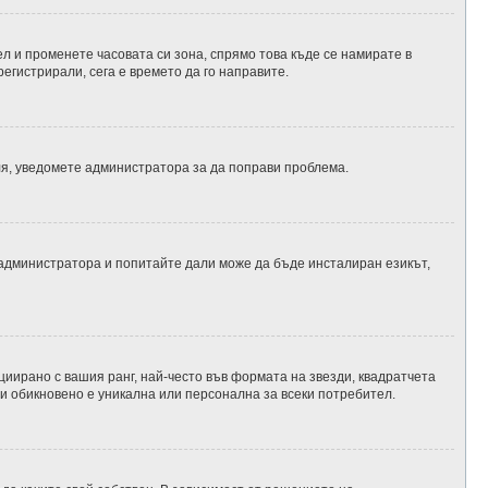
л и променете часовата си зона, спрямо това къде се намирате в
егистрирали, сега е времето да го направите.
оля, уведомете администратора за да поправи проблема.
 администратора и попитайте дали може да бъде инсталиран езикът,
циирано с вашия ранг, най-често във формата на звезди, квадратчета
 и обикновено е уникална или персонална за всеки потребител.