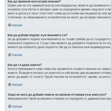
Как да променя или изтрия мнение?
Освен ако не сте администратор или модератор, можете да променяте 
понякога този бутон е активен само за определено време след като е би
както и датата и часа; този текст няма да се появи ако модератор или
отбележи, че обикновените потребители не могат да изтирват мненията 
Нагоре
Как да добавя подпис към мненията си?
За да добавите подпис към мненията си, първо трябва да го създадете
прикачите подписа си. Също така можете да добавяте подписа си по по
можете да избирате дали подписът Ви да се прилага към индивидуални
Нагоре
Как да създам анкета?
Когато публикувате нова тема или променяте първото мнение на темата
анкети. Въведете въпрос на анкетата и най-малко два възможни отговор
могат да дават от полето “Брой гласове на потребител”, време, за коет
Нагоре
Защо не мога да добавя повече възможни отговори към анкетата?
Максималният брой възможни отговори се определя от администратора.
Нагоре