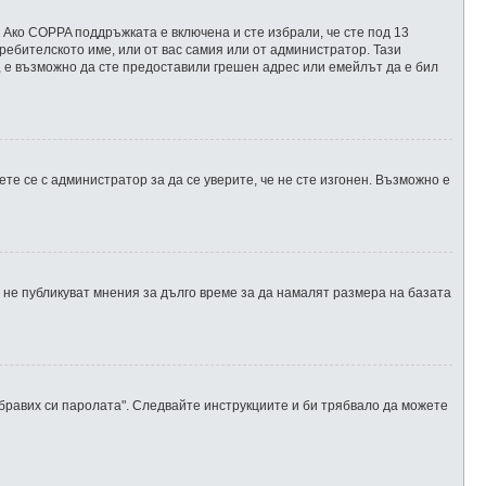
 Ако COPPA поддръжката е включена и сте избрали, че сте под 13
ребителското име, или от вас самия или от администратор. Тази
, е възможно да сте предоставили грешен адрес или емейлът да е бил
те се с администратор за да се уверите, че не сте изгонен. Възможно е
не публикуват мнения за дълго време за да намалят размера на базата
абравих си паролата". Следвайте инструкциите и би трябвало да можете