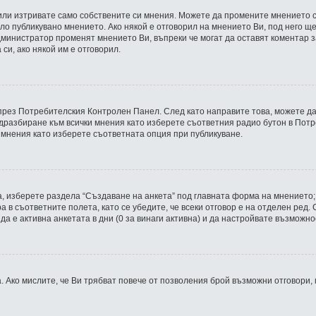
или изтривате само собствените си мнения. Можете да промените мнението с
ло публикувано мнението. Ако някой е отговорил на мнението Ви, под него ще
 администратор променят мнението Ви, въпреки че могат да оставят коментар 
си, ако някой им е отговорил.
 през Потребителския Контролен Панел. След като направите това, можете д
дразбиране към всички мнения като изберете съответния радио бутон в Потр
 мнения като изберете съответната опция при публикуване.
, изберете раздела “Създаване на анкета” под главната форма на мнението;
а в съответните полета, като се убедите, че всеки отговор е на отделен ред
о да е активна анкетата в дни (0 за винаги активна) и да настройвате възможн
 Ако мислите, че Ви трябват повече от позволения брой възможни отговори,