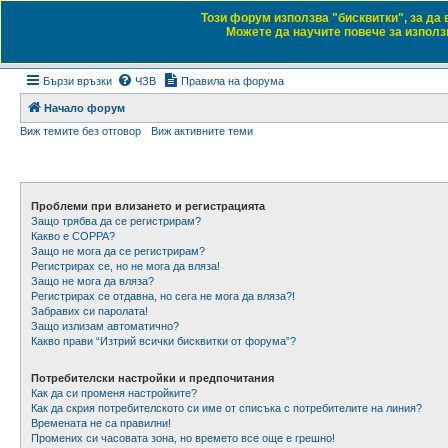
Този форум използва "бисквитки", за да
Daewoo & Chevrolet
Можете да научите повече за използв
Форум на любителите на автомобили
Бързи връзки
ЧЗВ
Правила на форума
Начало форум
Виж темите без отговор
Виж активните теми
Проблеми при влизането и регистрацията
Защо трябва да се регистрирам?
Какво е COPPA?
Защо не мога да се регистрирам?
Регистрирах се, но не мога да вляза!
Защо не мога да вляза?
Регистрирах се отдавна, но сега не мога да вляза?!
Забравих си паролата!
Защо излизам автоматично?
Какво прави “Изтрий всички бисквитки от форума”?
Потребителски настройки и предпочитания
Как да си променя настройките?
Как да скрия потребителското си име от списъка с потребителите на линия?
Времената не са правилни!
Промених си часовата зона, но времето все още е грешно!