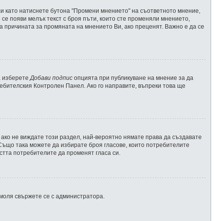
и като натиснете бутона "Промени мнението" на съответното мнение,
 се появи мелък текст с броя пъти, които сте променяли мнението,
за причината за промяната на мнението Ви, ако преценят. Важно е да се
а изберете
Добави подпис
опцията при публикуване на мнение за да
ебителския Контролен Панел. Ако го направите, въпреки това ще
 ако не виждате този раздел, най-вероятно нямате права да създавате
. Също така можете да избирате броя гласове, които потребителите
остта потребителите да променят гласа си.
 моля свържете се с администратора.