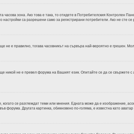
 часова зона. Ако това е така, то отидете в Потребителския Контролен Пане
о настройки са разрешени само за регистрирани потребители. Ако не сте се р
 още не е правилно, тогава часовникът на сървъра най-вероятно е грешен. М
ще никой не е превел форума на Вашият език. Опитайте се да се свържете с
е, когато се разглеждат теми или мнения. Едната може да е изображение, асо
във форума. Другата картинка, обикновено по-голяма, е известна като аватар