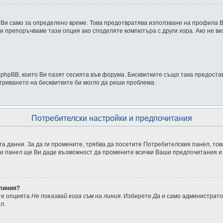
 Ви само за определено време. Това предотвратява използване на профила Ви
и препоръчваме тази опция ако споделяте компютъра с други хора. Ако не ви
т phpBB, които Ви пазят сесията във форума. Бисквитките също така предост
триването на бисквитките би могло да реши проблема.
Потребителски настройки и предпочитания
та данни. За да ги промените, трябва да посетите Потребителския панел, това
ози панел ще Ви даде възможност да промените всички Ваши предпочитания и
 линия?
те опцията
Не показвай кога съм на линия
. Изберете
Да
и само администрато
л.