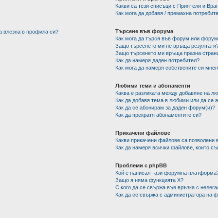
Какви са тези списъци с Приятели и Вра
Как мога да добавя / премахна потребит
Търсене във форума
а влезна в профила си?
Как мога да търся във форум или фору
Защо търсенето ми не връща резултати
Защо търсенето ми връща празна стран
Как да намеря даден потребител?
Как мога да намеря собствените си мнен
Любими теми и абонаменти
Каква е разликата между добавяне на л
Как да добавя тема в любими или да се 
Как да се абонирам за даден форум(и)?
Как да прекратя абонаментите си?
Прикачени файлове
Какви прикачени файлове са позволени 
Как да намеря всички файлове, които с
Проблеми с phpBB
Кой е написал тази форумна платформа
Защо я няма функцията X?
С кого да се свържа във връзка с нелег
Как да се свържа с администратора на 