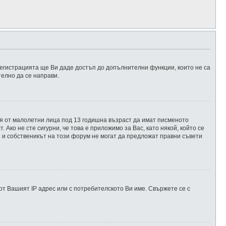
регистрацията ще Ви даде достъп до допълнителни функции, които не са
телно да се направи.
ция от малолетни лица под 13 годишна възраст да имат писменото
ко не сте сигурни, че това е приложимо за Вас, като някой, който се
ed и собственикът на този форум не могат да предложат правни съвети
т Вашият IP адрес или с потребителското Ви име. Свържете се с