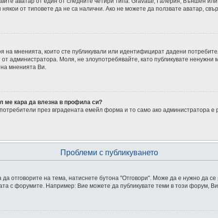
ите аватар от един от следните четири типа: Gravatar, Галерия, Външен или 
някои от типовете да не са налични. Ако не можете да ползвате аватар, свъ
броя на мненията, които сте публикували или идентифицират дадени потреби
т от администратора. Моля, не злоупотребявайте, като публикувате ненужни 
 на мненията Ви.
л ме кара да влезна в профила си?
потребители през вградената емейл форма и то само ако администратора е 
Проблеми с публикуването
 да отговорите на тема, натиснете бутона "Отговори". Може да е нужно да се
ата с форумите. Например: Вие можете да публикувате теми в този форум, Ви