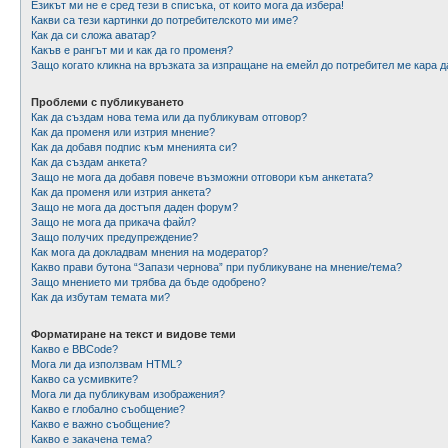
Езикът ми не е сред тези в списъка, от които мога да избера!
Какви са тези картинки до потребителското ми име?
Как да си сложа аватар?
Какъв е рангът ми и как да го променя?
Защо когато кликна на връзката за изпращане на емейл до потребител ме кара д
Проблеми с публикуването
Как да създам нова тема или да публикувам отговор?
Как да променя или изтрия мнение?
Как да добавя подпис към мненията си?
Как да създам анкета?
Защо не мога да добавя повече възможни отговори към анкетата?
Как да променя или изтрия анкета?
Защо не мога да достъпя даден форум?
Защо не мога да прикача файл?
Защо получих предупреждение?
Как мога да докладвам мнения на модератор?
Какво прави бутона “Запази чернова” при публикуване на мнение/тема?
Защо мнението ми трябва да бъде одобрено?
Как да избутам темата ми?
Форматиране на текст и видове теми
Какво е BBCode?
Мога ли да използвам HTML?
Какво са усмивките?
Мога ли да публикувам изображения?
Какво е глобално съобщение?
Какво е важно съобщение?
Какво е закачена тема?