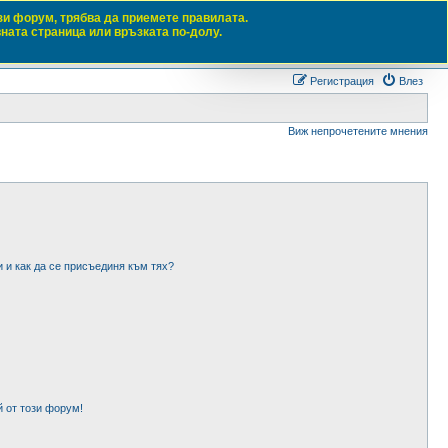
зи форум, трябва да приемете правилата.
вната страница или връзката по-долу.
Търсене
Разш
Регистрация
Влез
Виж непрочетените мнения
и и как да се присъединя към тях?
 от този форум!