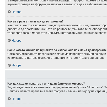
В Потребителския Контролен Панел, в раздел “Профил” можете да добав
администратора на форума, възможно е аватарите да са забранени или 
Нагоре
Какъв е рангът ми и как да го променя?
Ранговете, които се появяват под потребителското Ви име, показват 
директно да промените имената на ранговете, тъй като те се определя
толерират това и модератор или администратор може да намали броят
Нагоре
Защо когато кликна на връзката за изпращане на емейл до потребите
Само регистрираните потребители могат да изпращат емейли до други 
използването на тази функция от анонимни потребители е забранено.
Нагоре
Как да създам нова тема или да публикувам отговор?
За да създадете нова тема във форум, натиснете бутона "Нова тема". За
Списък с вашите права във всеки форум е наличен най-долу на страниц
Нагоре