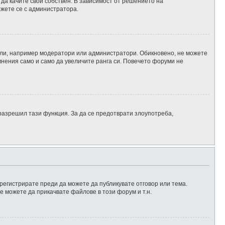
да качите свой собствен. В зависимост от решението на
ржете се с администратора.
тели, например модератори или администратори. Обикновено, не можете
мнения само и само да увеличите ранга си. Повечето форуми не
разрешил тази функция. За да се предотврати злоупотреба,
 регистрирате преди да можете да публикувате отговор или тема.
е можете да прикачвате файлове в този форум и т.н.