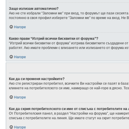
Защо излизам автоматично?
Ако не сте избрали “Запомни ме” при вход, то форумът ще пази сесията
постоянно в своя профил изберете “Запомни ме” по време на вход. Не В
Нагоре
Какво прави “Изтрий всички бисквитки от форума”?
“Изтрий всички бисквитки от форума” изтрива бисквитките създадени о
работят. Ако имате проблеми с влизането или излизането от форума из
Нагоре
Как да си променя настройките?
Ако сте регистриран потребител, всичките Ви настройки се пазят в база
кликнете на потребителското си име, намиращо се най-горе в дясно. Т
Нагоре
Как да скрия потребителското си име от списъка с потребителите на
От Потребителския панел, в раздел “Настройки на форума”, ще намери
списъка с потребителите на линия. Ще имате статут на скрит потребите
Нагоре