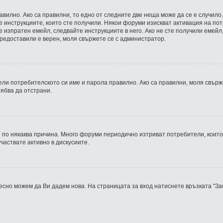
вилно. Ако са правилни, то едно от следните две неща може да се е случило.
 инструкциите, които сте получили. Някои форуми изискват активация на пот
 изпратен емейл, следвайте инструкциите в него. Ако не сте получили емейл
 предоставили е верен, моля свържете се с администратор.
ли потребителското си име и парола правилно. Ако са правилни, моля свърже
ябва да отстрани.
по някаква причина. Много форуми периодично изтриват потребители, които 
участвате активно в дискусиите.
лесно можем да Ви дадем нова. На страницата за вход натиснете връзката "З