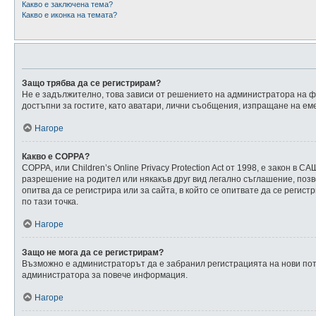
Какво е заключена тема?
Какво е иконка на темата?
Защо трябва да се регистрирам?
Не е задължително, това зависи от решението на администратора на фо
достъпни за гостите, като аватари, лични съобщения, изпращане на еме
Нагоре
Какво е COPPA?
COPPA, или Children’s Online Privacy Protection Act от 1998, е закон
разрешение на родител или някакъв друг вид легално съглашение, позво
опитва да се регистрира или за сайта, в който се опитвате да се регис
по тази точка.
Нагоре
Защо не мога да се регистрирам?
Възможно е администраторът да е забранил регистрацията на нови пот
администратора за повече информация.
Нагоре