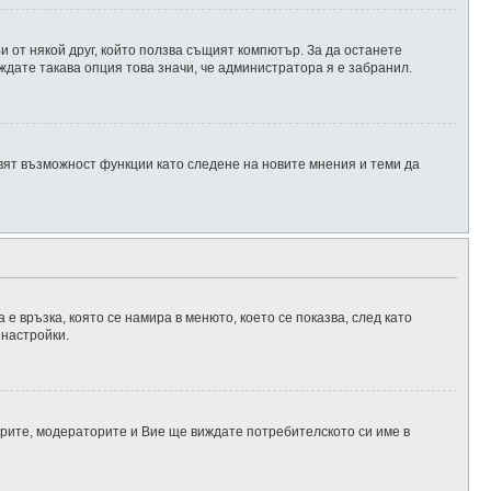
 от някой друг, който ползва същият компютър. За да останете
ждате такава опция това значи, че администратора я е забранил.
авят възможност функции като следене на новите мнения и теми да
 е връзка, която се намира в менюто, което се показва, след като
 настройки.
рите, модераторите и Вие ще виждате потребителското си име в