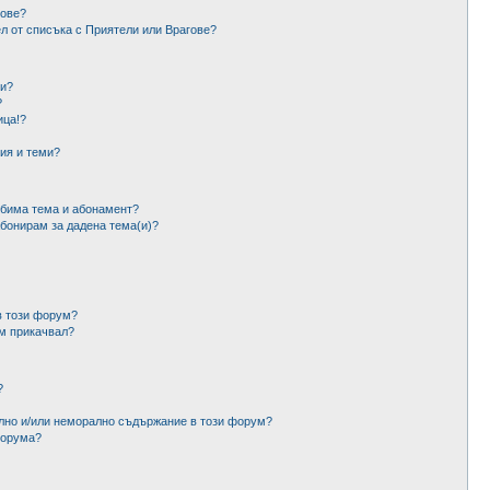
гове?
ел от списъка с Приятели или Врагове?
ми?
?
ица!?
ия и теми?
юбима тема и абонамент?
абонирам за дадена тема(и)?
в този форум?
ъм прикачвал?
?
ално и/или неморално съдържание в този форум?
форума?