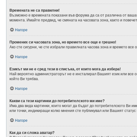
Времената не са правилни!
Възможно е времената показани във форума да са от различна от вашата
момента. Имайте предвид, че смяната на часовата зона, както и повечет
Нагоре
Промених си часовата зона, но времето все още е грешно!
Ако сте сигурни, че сте избрали правилната часова зона и времето все
Нагоре
Езикът ми не е сред тези в списъка, от които мога да избера!
Най вероятно администраторът не е инсталирал Вашият език или все о
който Ви трябва.
Нагоре
Какви са тези картинки до потребителското ми име?
Има два вида картинки, които могат да бъдат до потребителското Ви им
или точки, индикиращи колко мнения сте публикувал или Вашият статус 
Нагоре
Как да си сложа аватар?