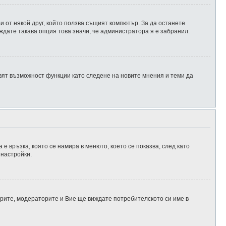
 от някой друг, който ползва същият компютър. За да останете
ждате такава опция това значи, че администратора я е забранил.
авят възможност функции като следене на новите мнения и теми да
 е връзка, която се намира в менюто, което се показва, след като
 настройки.
рите, модераторите и Вие ще виждате потребителското си име в