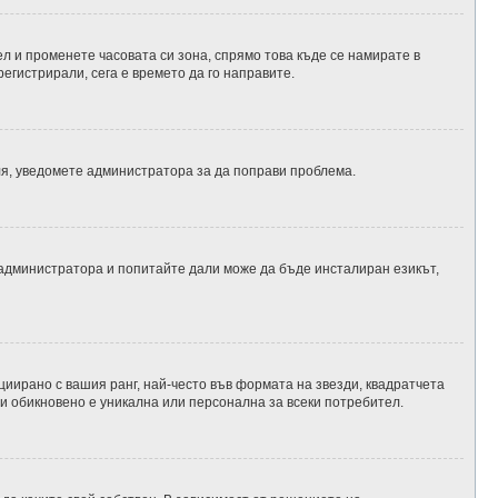
л и променете часовата си зона, спрямо това къде се намирате в
егистрирали, сега е времето да го направите.
оля, уведомете администратора за да поправи проблема.
 администратора и попитайте дали може да бъде инсталиран езикът,
циирано с вашия ранг, най-често във формата на звезди, квадратчета
 и обикновено е уникална или персонална за всеки потребител.