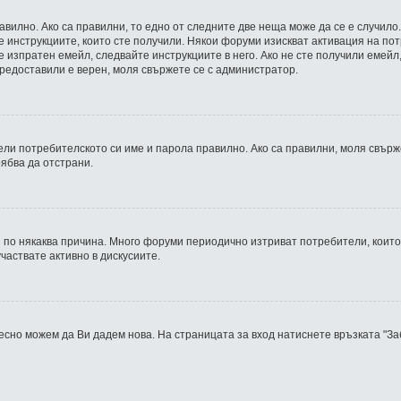
вилно. Ако са правилни, то едно от следните две неща може да се е случило.
 инструкциите, които сте получили. Някои форуми изискват активация на пот
 изпратен емейл, следвайте инструкциите в него. Ако не сте получили емейл
 предоставили е верен, моля свържете се с администратор.
ли потребителското си име и парола правилно. Ако са правилни, моля свърже
ябва да отстрани.
по някаква причина. Много форуми периодично изтриват потребители, които 
участвате активно в дискусиите.
лесно можем да Ви дадем нова. На страницата за вход натиснете връзката "З