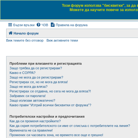
Този форум използва "бисквитки", за да
Daewoo & Chevrolet
Можете да научите повече за използв
Форум на любителите на автомобили
Бързи връзки
ЧЗВ
Правила на форума
Начало форум
Виж темите без отговор
Виж активните теми
Проблеми при влизането и регистрацията
Защо трябва да се регистрирам?
Какво е COPPA?
Защо не мога да се регистрирам?
Регистрирах се, но не мога да вляза!
Защо не мога да вляза?
Регистрирах се отдавна, но сега не мога да вляза?!
Забравих си паролата!
Защо излизам автоматично?
Какво прави “Изтрий всички бисквитки от форума”?
Потребителски настройки и предпочитания
Как да си променя настройките?
Как да скрия потребителското си име от списъка с потребителите на линия?
Времената не са правилни!
Промених си часовата зона, но времето все още е грешно!