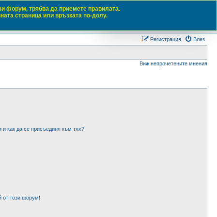
зи форум, трябва да приемете правилата.
вната страница или връзката по-долу.
Търсене
Разш
Регистрация
Влез
Виж непрочетените мнения
и и как да се присъединя към тях?
 от този форум!