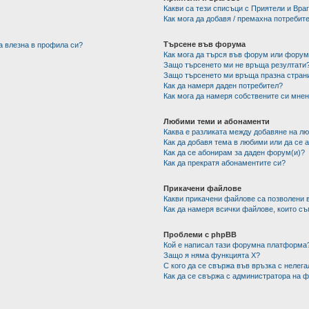
Какви са тези списъци с Приятели и Вра
Как мога да добавя / премахна потребит
Търсене във форума
а влезна в профила си?
Как мога да търся във форум или фору
Защо търсенето ми не връща резултати
Защо търсенето ми връща празна стран
Как да намеря даден потребител?
Как мога да намеря собствените си мнен
Любими теми и абонаменти
Каква е разликата между добавяне на л
Как да добавя тема в любими или да се 
Как да се абонирам за даден форум(и)?
Как да прекратя абонаментите си?
Прикачени файлове
Какви прикачени файлове са позволени 
Как да намеря всички файлове, които с
Проблеми с phpBB
Кой е написал тази форумна платформа
Защо я няма функцията X?
С кого да се свържа във връзка с нелег
Как да се свържа с администратора на 