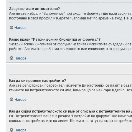
Защо излизам автоматично?
Ако не сте избрали “Запомни ме” при вход, то форумът ще пази сесията
постоянно в своя профил изберете “Запомни ме” по време на вход. Не В
Нагоре
Какво прави “Изтрий всички бисквитки от форума”?
“Изтрий всички бисквитки от форума” изтрива бисквитките създадени о
работят. Ако имате проблеми с влизането или излизането от форума из
Нагоре
Как да си променя настройките?
Ако сте регистриран потребител, всичките Ви настройки се пазят в база
кликнете на потребителското си име, намиращо се най-горе в дясно. Т
Нагоре
Как да скрия потребителското си име от списъка с потребителите на
От Потребителския панел, в раздел “Настройки на форума”, ще намери
списъка с потребителите на линия. Ще имате статут на скрит потребите
Нагоре