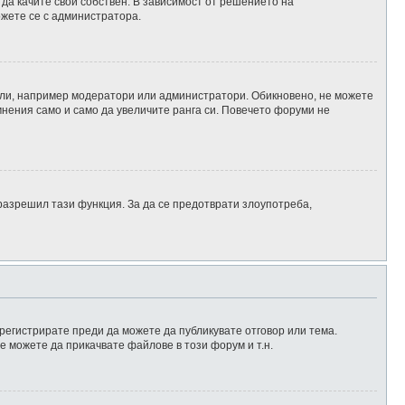
да качите свой собствен. В зависимост от решението на
ржете се с администратора.
тели, например модератори или администратори. Обикновено, не можете
мнения само и само да увеличите ранга си. Повечето форуми не
разрешил тази функция. За да се предотврати злоупотреба,
 регистрирате преди да можете да публикувате отговор или тема.
е можете да прикачвате файлове в този форум и т.н.