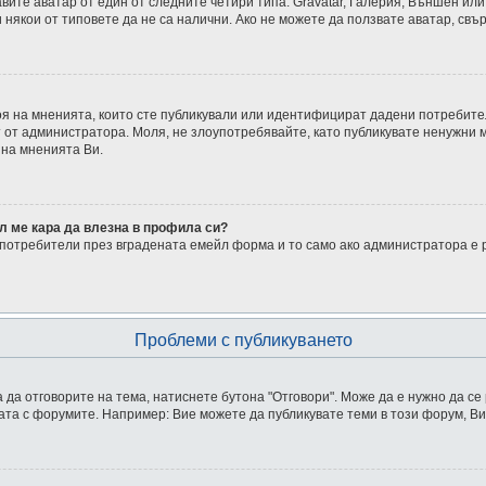
ите аватар от един от следните четири типа: Gravatar, Галерия, Външен или 
някои от типовете да не са налични. Ако не можете да ползвате аватар, свъ
броя на мненията, които сте публикували или идентифицират дадени потреби
т от администратора. Моля, не злоупотребявайте, като публикувате ненужни 
 на мненията Ви.
л ме кара да влезна в профила си?
потребители през вградената емейл форма и то само ако администратора е 
Проблеми с публикуването
 да отговорите на тема, натиснете бутона "Отговори". Може да е нужно да се
ата с форумите. Например: Вие можете да публикувате теми в този форум, Ви