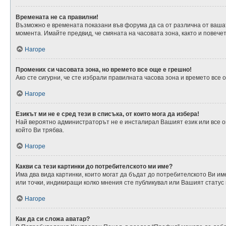
Времената не са правилни!
Възможно е времената показани във форума да са от различна от вашата
момента. Имайте предвид, че смяната на часовата зона, както и повечет
Нагоре
Промених си часовата зона, но времето все още е грешно!
Ако сте сигурни, че сте избрали правилната часова зона и времето все
Нагоре
Езикът ми не е сред тези в списъка, от които мога да избера!
Най вероятно администраторът не е инсталирал Вашият език или все о
който Ви трябва.
Нагоре
Какви са тези картинки до потребителското ми име?
Има два вида картинки, които могат да бъдат до потребителското Ви им
или точки, индикиращи колко мнения сте публикувал или Вашият статус 
Нагоре
Как да си сложа аватар?