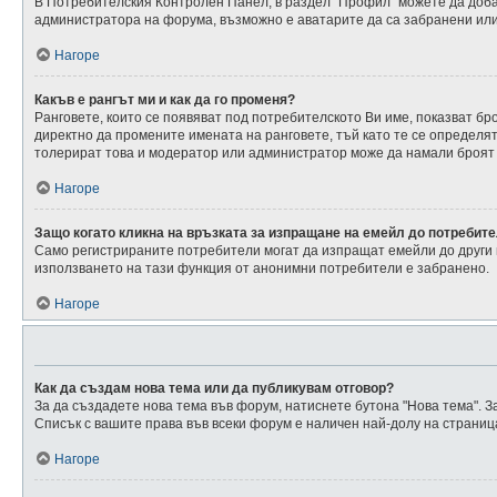
В Потребителския Контролен Панел, в раздел “Профил” можете да добав
администратора на форума, възможно е аватарите да са забранени или 
Нагоре
Какъв е рангът ми и как да го променя?
Ранговете, които се появяват под потребителското Ви име, показват 
директно да промените имената на ранговете, тъй като те се определя
толерират това и модератор или администратор може да намали броят
Нагоре
Защо когато кликна на връзката за изпращане на емейл до потребите
Само регистрираните потребители могат да изпращат емейли до други 
използването на тази функция от анонимни потребители е забранено.
Нагоре
Как да създам нова тема или да публикувам отговор?
За да създадете нова тема във форум, натиснете бутона "Нова тема". За
Списък с вашите права във всеки форум е наличен най-долу на страниц
Нагоре