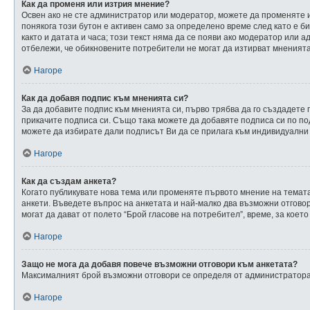
Как да променя или изтрия мнение?
Освен ако не сте администратор или модератор, можете да променяте 
понякога този бутон е активен само за определено време след като е би
както и датата и часа; този текст няма да се появи ако модератор или
отбележи, че обикновените потребители не могат да изтирват мненията 
Нагоре
Как да добавя подпис към мненията си?
За да добавите подпис към мненията си, първо трябва да го създадете
прикачите подписа си. Също така можете да добавяте подписа си по по
можете да избирате дали подписът Ви да се прилага към индивидуални
Нагоре
Как да създам анкета?
Когато публикувате нова тема или променяте първото мнение на темата
анкети. Въведете въпрос на анкетата и най-малко два възможни отговор
могат да дават от полето “Брой гласове на потребител”, време, за коет
Нагоре
Защо не мога да добавя повече възможни отговори към анкетата?
Максималният брой възможни отговори се определя от администратора.
Нагоре