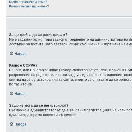
Какво е заключена тема?
Какво е иконка на темата?
Защо трябва да се регистрирам?
Не е задължително, това зависи от решението на администратора на фо
достъпни за гостите, като аватари, лични съобщения, изпращане на еме
Нагоре
Какво е COPPA?
COPPA, или Children’s Online Privacy Protection Act от 1998, е закон
разрешение на родител или някакъв друг вид легално съглашение, позво
опитва да се регистрира или за сайта, в който се опитвате да се регис
по тази точка.
Нагоре
Защо не мога да се регистрирам?
Възможно е администраторът да е забранил регистрацията на нови пот
администратора за повече информация.
Нагоре