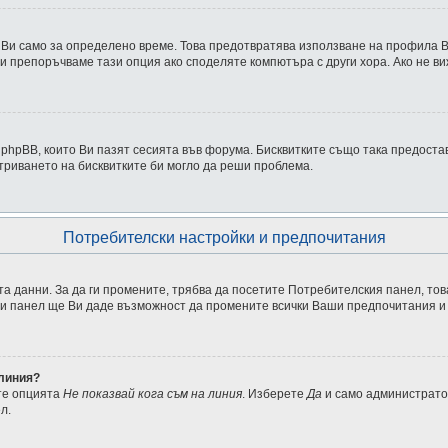
 Ви само за определено време. Това предотвратява използване на профила Ви
и препоръчваме тази опция ако споделяте компютъра с други хора. Ако не ви
т phpBB, които Ви пазят сесията във форума. Бисквитките също така предост
триването на бисквитките би могло да реши проблема.
Потребителски настройки и предпочитания
та данни. За да ги промените, трябва да посетите Потребителския панел, това
ози панел ще Ви даде възможност да промените всички Ваши предпочитания и
 линия?
те опцията
Не показвай кога съм на линия
. Изберете
Да
и само администрато
л.