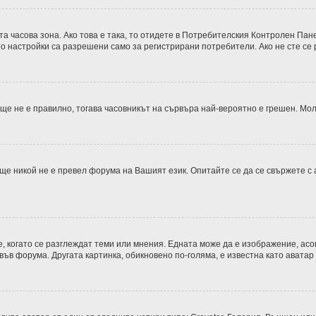
 часова зона. Ако това е така, то отидете в Потребителския Контролен Пане
о настройки са разрешени само за регистрирани потребители. Ако не сте се р
 още не е правилно, тогава часовникът на сървъра най-вероятно е грешен. М
ще никой не е превел форума на Вашият език. Опитайте се да се свържете с
е, когато се разглеждат теми или мнения. Едната може да е изображение, асо
във форума. Другата картинка, обикновено по-голяма, е известна като аватар