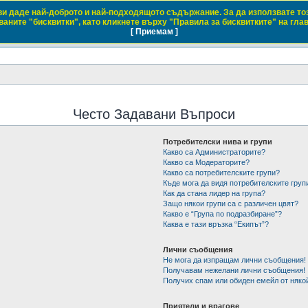
 ви даде най-доброто и най-подходящото съдържание. За да използвате то
 Club Bulgaria
аните "бисквитки", като кликнете върху "Правила за бисквитките" на гла
[ Приемам ]
 с марките Daewoo и Chevrolet
Често Задавани Въпроси
Потребителски нива и групи
Какво са Администраторите?
Какво са Модераторите?
Какво са потребителските групи?
Къде мога да видя потребителските груп
Как да стана лидер на група?
Защо някои групи са с различен цвят?
Какво е “Група по подразбиране”?
Каква е тази връзка “Екипът”?
Лични съобщения
Не мога да изпращам лични съобщения!
Получавам нежелани лични съобщения!
Получих спам или обиден емейл от някой
Приятели и врагове