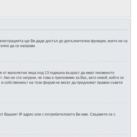
регистрацията ще Ви даде достъп до допълнителни функции, които не са
телно да се направи.
ция от малолетни лица под 13 годишна възраст да имат писменото
ко не сте сигурни, че това е приложимо за Вас, като някой, който се
ed и собственикът на този форум не могат да предложат правни съвети
т Вашият IP адрес или с потребителското Ви име. Свържете се с