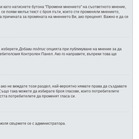
и като натиснете бутона "Промени мнението" на съответното мнение,
 се появи мелък текст с броя пъти, които сте променяли мнението,
за причината за промяната на мнението Ви, ако преценят. Важно е да се
а изберете
Добави подпис
опцията при публикуване на мнение за да
ебителския Контролен Панел. Ако го направите, въпреки това ще
 ако не виждате този раздел, най-вероятно нямате права да създавате
. Също така можете да избирате броя гласове, които потребителите
остта потребителите да променят гласа си.
 моля свържете се с администратора.