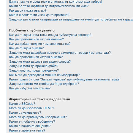
Езикът ми не е сред тези в списъка, от които мога да избера!
Какви са тези картинки до потребителското ми име?
Как да си сложа аватар?
Какъв е рангът ми и как да го променя?
Защо когато кликна на връзката за изпращане на емейл до потребител ме кара д
Проблеми с публикуването
Как да създам нова тема или да публикувам отговор?
Как да променя или изтрия мнение?
Как да добавя подпис към мненията си?
Как да създам анкета?
Защо не мога да добавя повече възможни отговори към анкетата?
Как да променя или изтрия анкета?
Защо не мога да достъпя даден форум?
Защо не мога да прикача файл?
Защо получих предупреждение?
Как мога да докладвам мнения на модератор?
Какво прави бутона “Запази чернова” при публикуване на мнение/тема?
Защо мнението ми трябва да бъде одобрено?
Как да избутам темата ми?
Форматиране на текст и видове теми
Какво е BBCode?
Мога ли да използвам HTML?
Какво са усмивките?
Мога ли да публикувам изображения?
Какво е глобално съобщение?
Какво е важно съобщение?
Какво е закачена тема?