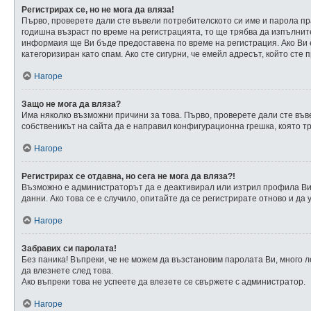
Регистрирах се, но не мога да вляза!
Първо, проверете дали сте въвели потребителското си име и парола пра
годишна възраст по време на регистрацията, то ще трябва да изпълните
информаия ще Ви бъде предоставена по време на регистрация. Ако Ви е
категоризиран като спам. Ако сте сигурни, че емейл адресът, който сте
Нагоре
Защо не мога да вляза?
Има няколко възможни причини за това. Първо, проверете дали сте въве
собственикът на сайта да е направил конфигурационна грешка, която тр
Нагоре
Регистрирах се отдавна, но сега не мога да вляза?!
Възможно е администраторът да е деактивирал или изтрил профила Ви 
данни. Ако това се е случило, опитайте да се регистрирате отново и да 
Нагоре
Забравих си паролата!
Без паника! Въпреки, че не можем да възстановим паролата Ви, много 
да влезнете след това.
Ако въпреки това не успеете да влезете се свържете с администратор.
Нагоре