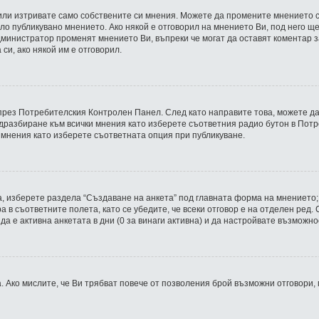
или изтривате само собствените си мнения. Можете да промените мнението с
ло публикувано мнението. Ако някой е отговорил на мнението Ви, под него ще
 администратор променят мнението Ви, въпреки че могат да оставят коментар 
си, ако някой им е отговорил.
 през Потребителския Контролен Панел. След като направите това, можете д
дразбиране към всички мнения като изберете съответния радио бутон в Потр
 мнения като изберете съответната опция при публикуване.
, изберете раздела “Създаване на анкета” под главната форма на мнението;
а в съответните полета, като се убедите, че всеки отговор е на отделен ред
о да е активна анкетата в дни (0 за винаги активна) и да настройвате възможн
 Ако мислите, че Ви трябват повече от позволения брой възможни отговори,