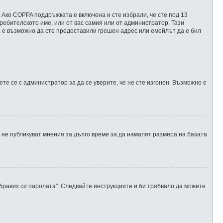
 Ако COPPA поддръжката е включена и сте избрали, че сте под 13
ребителското име, или от вас самия или от администратор. Тази
, е възможно да сте предоставили грешен адрес или емейлът да е бил
те се с администратор за да се уверите, че не сте изгонен. Възможно е
не публикуват мнения за дълго време за да намалят размера на базата
абравих си паролата". Следвайте инструкциите и би трябвало да можете