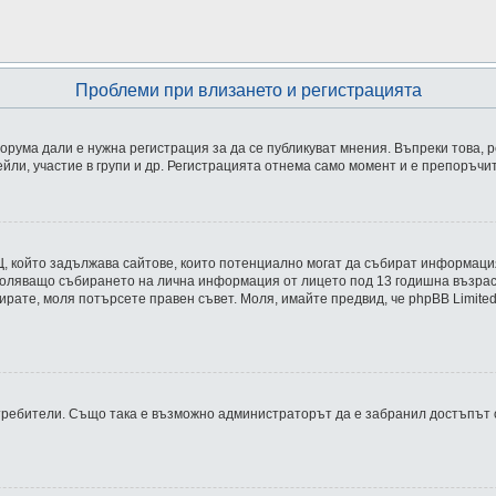
Проблеми при влизането и регистрацията
рума дали е нужна регистрация за да се публикуват мнения. Въпреки това, 
йли, участие в групи и др. Регистрацията отнема само момент и е препоръчи
 в САЩ, който задължава сайтове, които потенциално могат да събират информа
ляващо събирането на лична информация от лицето под 13 годишна възраст. А
трирате, моля потърсете правен съвет. Моля, имайте предвид, че phpBB Limit
ребители. Също така е възможно администраторът да е забранил достъпът о