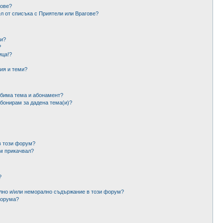
гове?
ел от списъка с Приятели или Врагове?
ми?
?
ица!?
ия и теми?
юбима тема и абонамент?
абонирам за дадена тема(и)?
в този форум?
ъм прикачвал?
?
ално и/или неморално съдържание в този форум?
форума?